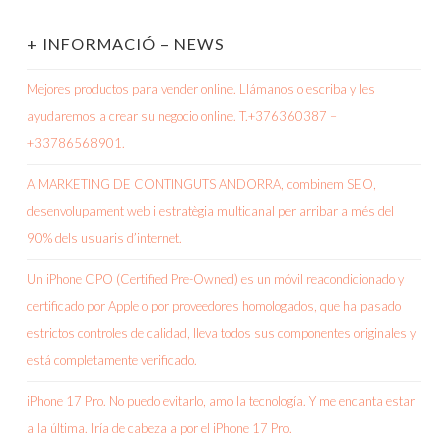
+ INFORMACIÓ – NEWS
Mejores productos para vender online. Llámanos o escriba y les
ayudaremos a crear su negocio online. T.+376360387 –
+33786568901.
A MARKETING DE CONTINGUTS ANDORRA, combinem SEO,
desenvolupament web i estratègia multicanal per arribar a més del
90% dels usuaris d’internet.
Un iPhone CPO (Certified Pre-Owned) es un móvil reacondicionado y
certificado por Apple o por proveedores homologados, que ha pasado
estrictos controles de calidad, lleva todos sus componentes originales y
está completamente verificado.
iPhone 17 Pro. No puedo evitarlo, amo la tecnología. Y me encanta estar
a la última. Iría de cabeza a por el iPhone 17 Pro.