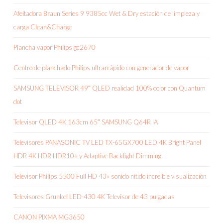
Afeitadora Braun Series 9 9385cc Wet & Dry estación de limpieza y
carga Clean&Charge
Plancha vapor Philips gc2670
Centro de planchado Philips ultrarrápido con generador de vapor
SAMSUNG TELEVISOR 49″ QLED realidad 100% color con Quantum
dot
Televisor QLED 4K 163cm 65″ SAMSUNG Q64R IA
Televisores PANASONIC TV LED TX-65GX700 LED 4K Bright Panel
HDR 4K HDR HDR10+ y Adaptive Backlight Dimming,
Televisor Philips 5500 Full HD 43» sonido nítido increíble visualización
Televisores Grunkel LED-430 4K Televisor de 43 pulgadas
CANON PIXMA MG3650