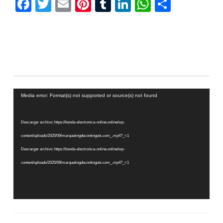
Facebook
Twitter
Email
Pinterest
Tumblr
LinkedIn
WhatsAp
Compar
Reproductor
Media error: Format(s) not supported or source(s) not found
de
vídeo
Descargar archivo: https://tienda-electronica-online.online/wp-
content/uploads/2025/09/marquetingdecontinguts.com_.mp4?_=1
Descargar archivo: https://tienda-electronica-online.online/wp-
content/uploads/2025/09/marquetingdecontinguts.com_.mp4?_=1