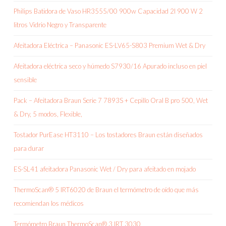
Philips Batidora de Vaso HR3555/00 900w Capacidad 2l 900 W 2
litros Vidrio Negro y Transparente
Afeitadora Eléctrica – Panasonic ES-LV65-S803 Premium Wet & Dry
Afeitadora eléctrica seco y húmedo S7930/16 Apurado incluso en piel
sensible
Pack – Afeitadora Braun Serie 7 7893S + Cepillo Oral B pro 500, Wet
& Dry, 5 modos, Flexible,
Tostador PurEase HT3110 – Los tostadores Braun están diseñados
para durar
ES-SL41 afeitadora Panasonic Wet / Dry para afeitado en mojado
ThermoScan® 5 IRT6020 de Braun el termómetro de oído que más
recomiendan los médicos
Termómetro Braun ThermoScan® 3 IRT 3030