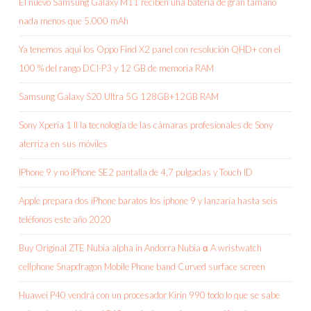
El nuevo Samsung Galaxy M11 reciben una batería de gran tamaño
nada menos que 5.000 mAh
Ya tenemos aquí los Oppo Find X2 panel con resolución QHD+ con el
100 % del rango DCI-P3 y 12 GB de memoria RAM
Samsung Galaxy S20 Ultra 5G 128GB+12GB RAM
Sony Xperia 1 II la tecnología de las cámaras profesionales de Sony
aterriza en sus móviles
IPhone 9 y no iPhone SE2 pantalla de 4,7 pulgadas y Touch ID
Apple prepara dos iPhone baratos los iphone 9 y lanzaría hasta seis
teléfonos este año 2020
Buy Original ZTE Nubia alpha in Andorra Nubia α A wristwatch
cellphone Snapdragon Mobile Phone band Curved surface screen
Huawei P40 vendrá con un procesador Kirin 990 todo lo que se sabe