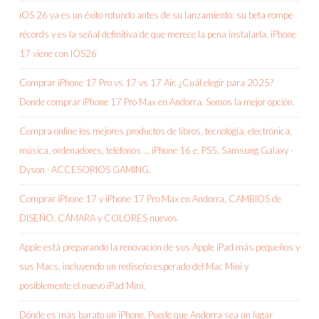
iOS 26 ya es un éxito rotundo antes de su lanzamiento: su beta rompe
récords y es la señal definitiva de que merece la pena instalarla. iPhone
17 viene con IOS26
Comprar iPhone 17 Pro vs 17 vs 17 Air. ¿Cuál elegir para 2025?
Donde comprar iPhone 17 Pro Max en Andorra. Somos la mejor opción.
Compra online los mejores productos de libros, tecnología, electrónica,
música, ordenadores, teléfonos … iPhone 16 e. PS5. Samsung Galaxy ·
Dyson · ACCESORIOS GAMING.
Comprar iPhone 17 y iPhone 17 Pro Max en Andorra, CAMBIOS de
DISEÑO, CÁMARA y COLORES nuevos
Apple está preparando la renovación de sus Apple iPad más pequeños y
sus Macs, incluyendo un rediseño esperado del Mac Mini y
posiblemente el nuevo iPad Mini.
Dónde es más barato un iPhone. Puede que Andorra sea un lugar