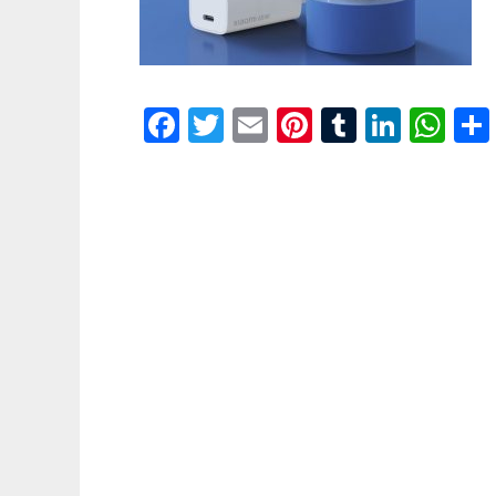
Facebook
Twitter
Email
Pinterest
Tumblr
Linke
Wh