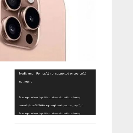
Reproductor
Media error: Format(s) not supported or source(s)
de
not found
vídeo
Descargar archivo: https://tienda-electronica-online.online/wp-
content/uploads/2025/09/marquetingdecontinguts.com_.mp4?_=1
Descargar archivo: https://tienda-electronica-online.online/wp-
content/uploads/2025/09/marquetingdecontinguts.com_.mp4?_=1