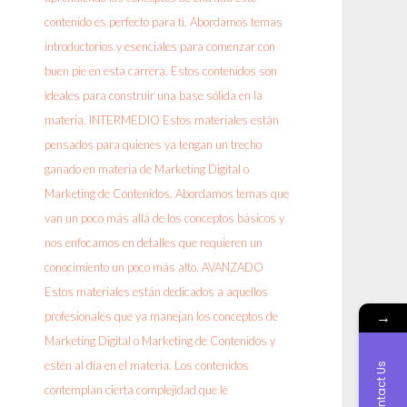
→
Contact Us