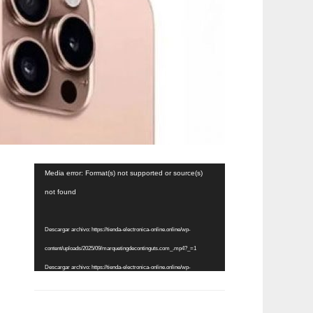
Reproductor
Media error: Format(s) not supported or source(s)
de
not found
vídeo
Descargar archivo: https://tienda-electronica-online.online/wp-
content/uploads/2025/09/marquetingdecontinguts.com_.mp4?_=1
Descargar archivo: https://tienda-electronica-online.online/wp-
content/uploads/2025/09/marquetingdecontinguts.com_.mp4?_=1