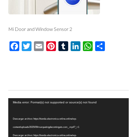
Mi Door and Window Sensor 2
Facebook
Twitter
Email
Pinterest
Tumblr
LinkedIn
WhatsAp
Compar
Reproductor
Media error: Format(s) not supported or source(s) not found
de
vídeo
Descargar archivo: https://tienda-electronica-online.online/wp-
content/uploads/2025/09/marquetingdecontinguts.com_.mp4?_=1
Descargar archivo: https://tienda-electronica-online.online/wp-