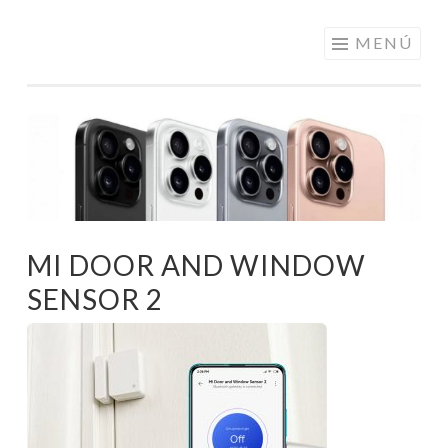
ELECTRÓNICA
Saltar
MENÚ
A LOS
al
MEJORES
contenido
PRECIOS DE
ANDORRA
MI DOOR AND WINDOW
SENSOR 2