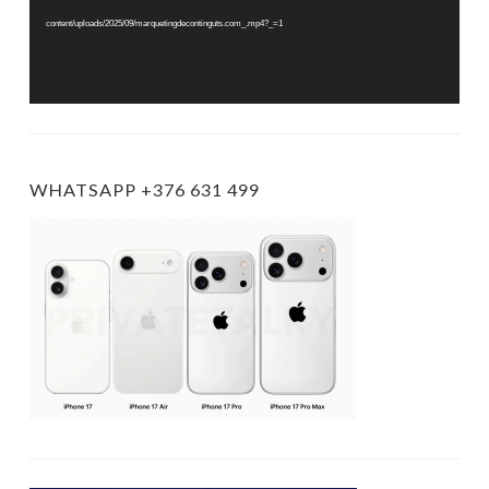
content/uploads/2025/09/marquetingdecontinguts.com_.mp4?_=1
WHATSAPP +376 631 499