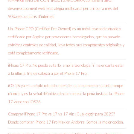
A MARKETING DE CONTINGUTS ANDORRA, combinem SEO,
desenvolupament web i estratègia multicanal per arribar a més del
90% dels usuaris d’internet.
Un iPhone CPO (Certified Pre-Owned) es un móvil reacondicionado y
certificado por Apple o por proveedores homologados, que ha pasado
estrictos controles de calidad, lleva todos sus componentes originales y
está completamente verificado.
iPhone 17 Pro. No puedo evitarlo, amo la tecnología. Y me encanta estar
a la última. Iría de cabeza a por el iPhone 17 Pro.
iOS 26 ya es un éxito rotundo antes de su lanzamiento: su beta rompe
récords y es la señal definitiva de que merece la pena instalarla. iPhone
17 viene con IOS26
Comprar iPhone 17 Pro vs 17 vs 17 Air. ¿Cuál elegir para 2025?
Donde comprar iPhone 17 Pro Max en Andorra. Somos la mejor opción.