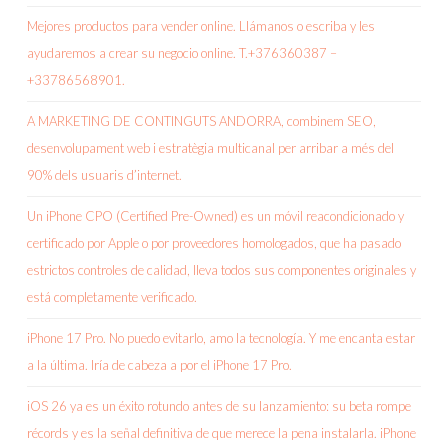
Mejores productos para vender online. Llámanos o escriba y les
ayudaremos a crear su negocio online. T.+376360387 –
+33786568901.
A MARKETING DE CONTINGUTS ANDORRA, combinem SEO,
desenvolupament web i estratègia multicanal per arribar a més del
90% dels usuaris d’internet.
Un iPhone CPO (Certified Pre-Owned) es un móvil reacondicionado y
certificado por Apple o por proveedores homologados, que ha pasado
estrictos controles de calidad, lleva todos sus componentes originales y
está completamente verificado.
iPhone 17 Pro. No puedo evitarlo, amo la tecnología. Y me encanta estar
a la última. Iría de cabeza a por el iPhone 17 Pro.
iOS 26 ya es un éxito rotundo antes de su lanzamiento: su beta rompe
récords y es la señal definitiva de que merece la pena instalarla. iPhone