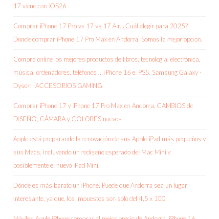
17 viene con IOS26
Comprar iPhone 17 Pro vs 17 vs 17 Air. ¿Cuál elegir para 2025?
Donde comprar iPhone 17 Pro Max en Andorra. Somos la mejor opción.
Compra online los mejores productos de libros, tecnología, electrónica,
música, ordenadores, teléfonos … iPhone 16 e. PS5. Samsung Galaxy ·
Dyson · ACCESORIOS GAMING.
Comprar iPhone 17 y iPhone 17 Pro Max en Andorra, CAMBIOS de
DISEÑO, CÁMARA y COLORES nuevos
Apple está preparando la renovación de sus Apple iPad más pequeños y
sus Macs, incluyendo un rediseño esperado del Mac Mini y
posiblemente el nuevo iPad Mini.
Dónde es más barato un iPhone. Puede que Andorra sea un lugar
interesante, ya que, los impuestos son solo del 4,5 x 100
Móviles Apple iPhone comprar al mejor precio de Andorra, iPhone 16,