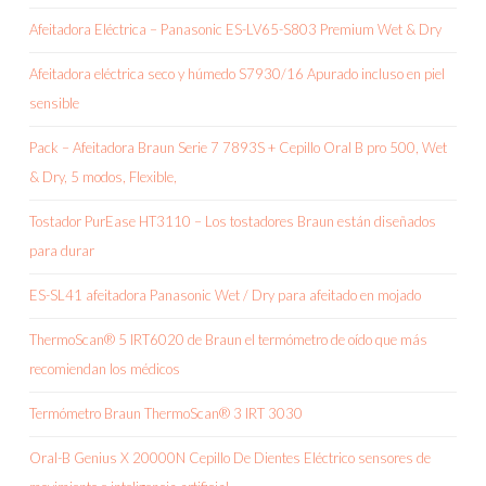
Afeitadora Eléctrica – Panasonic ES-LV65-S803 Premium Wet & Dry
Afeitadora eléctrica seco y húmedo S7930/16 Apurado incluso en piel
sensible
Pack – Afeitadora Braun Serie 7 7893S + Cepillo Oral B pro 500, Wet
& Dry, 5 modos, Flexible,
Tostador PurEase HT3110 – Los tostadores Braun están diseñados
para durar
ES-SL41 afeitadora Panasonic Wet / Dry para afeitado en mojado
ThermoScan® 5 IRT6020 de Braun el termómetro de oído que más
recomiendan los médicos
Termómetro Braun ThermoScan® 3 IRT 3030
Oral-B Genius X 20000N Cepillo De Dientes Eléctrico sensores de