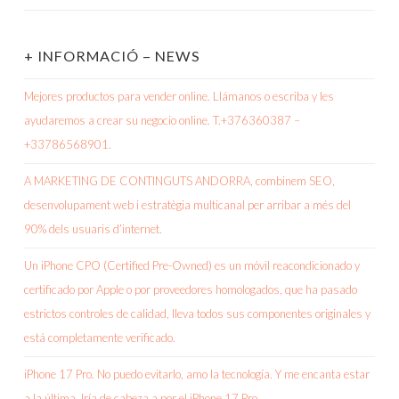
+ INFORMACIÓ – NEWS
Mejores productos para vender online. Llámanos o escriba y les
ayudaremos a crear su negocio online. T.+376360387 –
+33786568901.
A MARKETING DE CONTINGUTS ANDORRA, combinem SEO,
desenvolupament web i estratègia multicanal per arribar a més del
90% dels usuaris d’internet.
Un iPhone CPO (Certified Pre-Owned) es un móvil reacondicionado y
certificado por Apple o por proveedores homologados, que ha pasado
estrictos controles de calidad, lleva todos sus componentes originales y
está completamente verificado.
iPhone 17 Pro. No puedo evitarlo, amo la tecnología. Y me encanta estar
a la última. Iría de cabeza a por el iPhone 17 Pro.