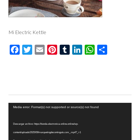
Mi Electric Kettle
Facebook
Twitter
Email
Pinterest
Tumblr
LinkedIn
WhatsAp
Compar
Reproductor
Media error: Format(s) not supported or source(s) not found
de
vídeo
Descargar archivo: https://tienda-electronica-online.online/wp-
content/uploads/2025/09/marquetingdecontinguts.com_.mp4?_=1