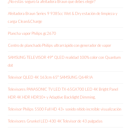
¿No estás seguro la afeitadora Braun que debes elegir?
Afeitadora Braun Series 9 9385cc Wet & Dry estación de limpieza y
carga Clean&Charge
Plancha vapor Philips gc2670
Centro de planchado Philips ultrarrápido con generador de vapor
SAMSUNG TELEVISOR 49″ QLED realidad 100% color con Quantum
dot
Televisor QLED 4K 163cm 65″ SAMSUNG Q64R IA
Televisores PANASONIC TV LED TX-65GX700 LED 4K Bright Panel
HDR 4K HDR HDR10+ y Adaptive Backlight Dimming,
Televisor Philips 5500 Full HD 43» sonido nítido increíble visualización
Televisores Grunkel LED-430 4K Televisor de 43 pulgadas