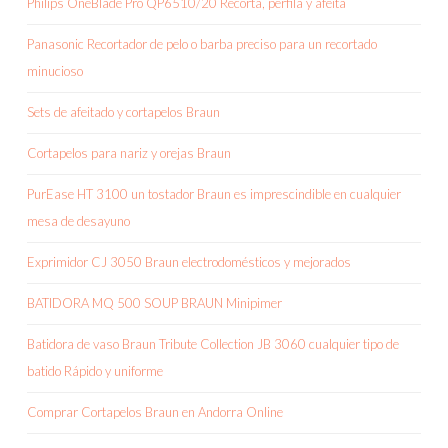
Philips OneBlade Pro QP6510/20 Recorta, perfila y afeita
Panasonic Recortador de pelo o barba preciso para un recortado
minucioso
Sets de afeitado y cortapelos Braun
Cortapelos para nariz y orejas Braun
PurEase HT 3100 un tostador Braun es imprescindible en cualquier
mesa de desayuno
Exprimidor CJ 3050 Braun electrodomésticos y mejorados
BATIDORA MQ 500 SOUP BRAUN Minipimer
Batidora de vaso Braun Tribute Collection JB 3060 cualquier tipo de
batido Rápido y uniforme
Comprar Cortapelos Braun en Andorra Online