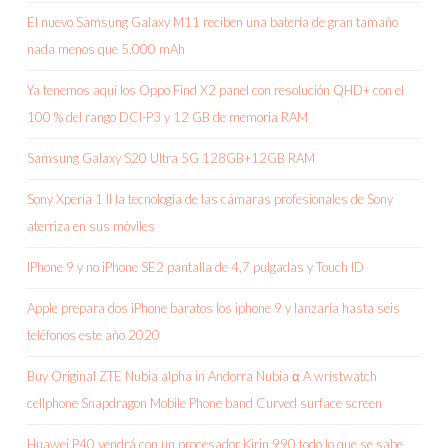
El nuevo Samsung Galaxy M11 reciben una batería de gran tamaño
nada menos que 5.000 mAh
Ya tenemos aquí los Oppo Find X2 panel con resolución QHD+ con el
100 % del rango DCI-P3 y 12 GB de memoria RAM
Samsung Galaxy S20 Ultra 5G 128GB+12GB RAM
Sony Xperia 1 II la tecnología de las cámaras profesionales de Sony
aterriza en sus móviles
IPhone 9 y no iPhone SE2 pantalla de 4,7 pulgadas y Touch ID
Apple prepara dos iPhone baratos los iphone 9 y lanzaría hasta seis
teléfonos este año 2020
Buy Original ZTE Nubia alpha in Andorra Nubia α A wristwatch
cellphone Snapdragon Mobile Phone band Curved surface screen
Huawei P40 vendrá con un procesador Kirin 990 todo lo que se sabe