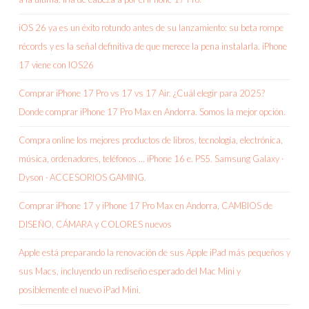
iOS 26 ya es un éxito rotundo antes de su lanzamiento: su beta rompe
récords y es la señal definitiva de que merece la pena instalarla. iPhone
17 viene con IOS26
Comprar iPhone 17 Pro vs 17 vs 17 Air. ¿Cuál elegir para 2025?
Donde comprar iPhone 17 Pro Max en Andorra. Somos la mejor opción.
Compra online los mejores productos de libros, tecnología, electrónica,
música, ordenadores, teléfonos … iPhone 16 e. PS5. Samsung Galaxy ·
Dyson · ACCESORIOS GAMING.
Comprar iPhone 17 y iPhone 17 Pro Max en Andorra, CAMBIOS de
DISEÑO, CÁMARA y COLORES nuevos
Apple está preparando la renovación de sus Apple iPad más pequeños y
sus Macs, incluyendo un rediseño esperado del Mac Mini y
posiblemente el nuevo iPad Mini.