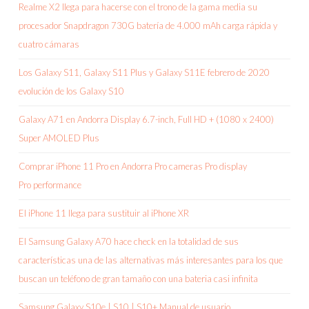
Realme X2 llega para hacerse con el trono de la gama media su
procesador Snapdragon 730G batería de 4.000 mAh carga rápida y
cuatro cámaras
Los Galaxy S11, Galaxy S11 Plus y Galaxy S11E febrero de 2020
evolución de los Galaxy S10
Galaxy A71 en Andorra Display 6.7-inch, Full HD + (1080 x 2400)
Super AMOLED Plus
Comprar iPhone 11 Pro en Andorra Pro cameras Pro display
Pro performance
El iPhone 11 llega para sustituir al iPhone XR
El Samsung Galaxy A70 hace check en la totalidad de sus
características una de las alternativas más interesantes para los que
buscan un teléfono de gran tamaño con una bateria casi infinita
Samsung Galaxy S10e | S10 | S10+ Manual de usuario