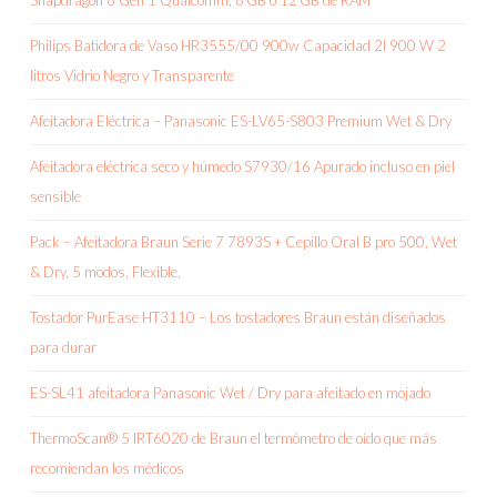
Snapdragon 8 Gen 1 Qualcomm, 8 GB o 12 GB de RAM
Philips Batidora de Vaso HR3555/00 900w Capacidad 2l 900 W 2
litros Vidrio Negro y Transparente
Afeitadora Eléctrica – Panasonic ES-LV65-S803 Premium Wet & Dry
Afeitadora eléctrica seco y húmedo S7930/16 Apurado incluso en piel
sensible
Pack – Afeitadora Braun Serie 7 7893S + Cepillo Oral B pro 500, Wet
& Dry, 5 modos, Flexible,
Tostador PurEase HT3110 – Los tostadores Braun están diseñados
para durar
ES-SL41 afeitadora Panasonic Wet / Dry para afeitado en mojado
ThermoScan® 5 IRT6020 de Braun el termómetro de oído que más
recomiendan los médicos