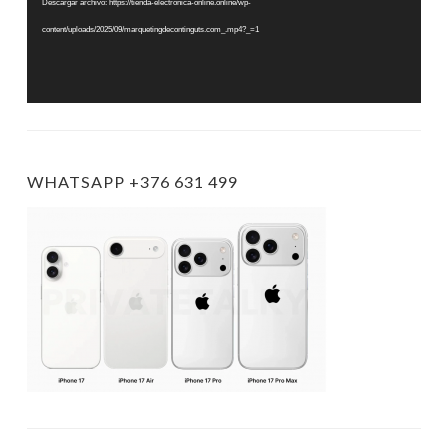
Descargar archivo: https://tienda-electronica-online.online/wp-
content/uploads/2025/09/marquetingdecontinguts.com_.mp4?_=1
WHATSAPP +376 631 499