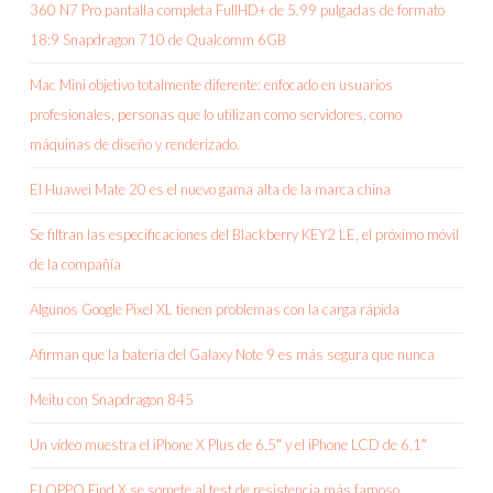
360 N7 Pro pantalla completa FullHD+ de 5.99 pulgadas de formato
18:9 Snapdragon 710 de Qualcomm 6GB
Mac Mini objetivo totalmente diferente: enfocado en usuarios
profesionales, personas que lo utilizan como servidores, como
máquinas de diseño y renderizado.
El Huawei Mate 20 es el nuevo gama alta de la marca china
Se filtran las especificaciones del Blackberry KEY2 LE, el próximo móvil
de la compañía
Algunos Google Pixel XL tienen problemas con la carga rápida
Afirman que la batería del Galaxy Note 9 es más segura que nunca
Meitu con Snapdragon 845
Un vídeo muestra el iPhone X Plus de 6,5″ y el iPhone LCD de 6,1″
El OPPO Find X se somete al test de resistencia más famoso