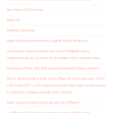
Sony Xperia XZ2 Premium
Meizu 16
Motorola One Power
Apple estaría reconstruyendo su app de Mapas desde cero
Qué hay que mirar al comprar una cámara fotográfica para
asegurarnos de que va a tener las tecnologías de los próximos años
Si busques iPhone, iPad, iPod o qualsevol producte Apple a Andorra
This is almost identical to the 4-inch iPhone SE which measures 123.8
x 58.6 mm (4.87 x 2.31-inches) and would imply Apple cannot squeeze
in a bezel-less display any larger than 5-inches
Apple se pasó al OLED el pasado año con el iPhone X
Los iPhone de 2018 podrían incorporar tarjeta SIM de Apple