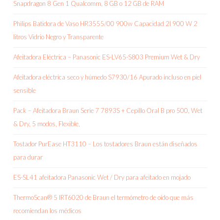
Snapdragon 8 Gen 1 Qualcomm, 8 GB o 12 GB de RAM
Philips Batidora de Vaso HR3555/00 900w Capacidad 2l 900 W 2
litros Vidrio Negro y Transparente
Afeitadora Eléctrica – Panasonic ES-LV65-S803 Premium Wet & Dry
Afeitadora eléctrica seco y húmedo S7930/16 Apurado incluso en piel
sensible
Pack – Afeitadora Braun Serie 7 7893S + Cepillo Oral B pro 500, Wet
& Dry, 5 modos, Flexible,
Tostador PurEase HT3110 – Los tostadores Braun están diseñados
para durar
ES-SL41 afeitadora Panasonic Wet / Dry para afeitado en mojado
ThermoScan® 5 IRT6020 de Braun el termómetro de oído que más
recomiendan los médicos