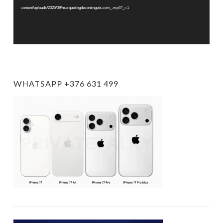
content/uploads/2025/09/marquetingdecontinguts.com_.mp4?_=1
WHATSAPP +376 631 499