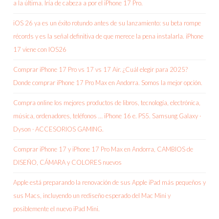
a la última. Iría de cabeza a por el iPhone 17 Pro.
iOS 26 ya es un éxito rotundo antes de su lanzamiento: su beta rompe
récords y es la señal definitiva de que merece la pena instalarla. iPhone
17 viene con IOS26
Comprar iPhone 17 Pro vs 17 vs 17 Air. ¿Cuál elegir para 2025?
Donde comprar iPhone 17 Pro Max en Andorra. Somos la mejor opción.
Compra online los mejores productos de libros, tecnología, electrónica,
música, ordenadores, teléfonos … iPhone 16 e. PS5. Samsung Galaxy ·
Dyson · ACCESORIOS GAMING.
Comprar iPhone 17 y iPhone 17 Pro Max en Andorra, CAMBIOS de
DISEÑO, CÁMARA y COLORES nuevos
Apple está preparando la renovación de sus Apple iPad más pequeños y
sus Macs, incluyendo un rediseño esperado del Mac Mini y
posiblemente el nuevo iPad Mini.