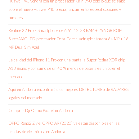
Huawei P40 vendrá con un procesador Kirin 990 todo lo que se sabe
sobre el nuevo Huawei P40 precio, lanzamiento, especificaciones y
rumores
Realme X2 Pro – Smartphone de 6.5″, 12 GB RAM + 256 GB ROM
SuperAMOLED procesador Octa-Core cuádruple cámara 64 MP + 16
MP Dual Sim Azul
La calidad del iPhone 11 Pro con una pantalla Super Retina XDR chip
A13 Bionic y consumo de un 40 % menos de batería es único en el
mercado
Aquí en Andorra encontrarás los mejores DETECTORES de RADARES
legales del mercado
Comprar Dji Osmo Pocket in Andorra
OPPO Reno2 Z y el OPPO A9 (2020) ya están disponibles en las
tiendas de electrónica en Andorra