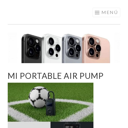
ELECTRÓNICA
Saltar
MENÚ
A LOS
al
MEJORES
contenido
PRECIOS DE
ANDORRA
MI PORTABLE AIR PUMP