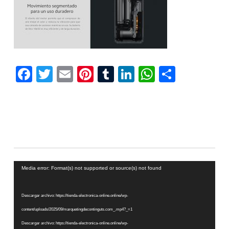
Facebook
Twitter
Email
Pinterest
Tumblr
LinkedIn
WhatsAp
Compar
Reproductor
Media error: Format(s) not supported or source(s) not found
de
vídeo
Descargar archivo: https://tienda-electronica-online.online/wp-
content/uploads/2025/09/marquetingdecontinguts.com_.mp4?_=1
Descargar archivo: https://tienda-electronica-online.online/wp-