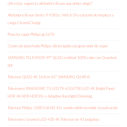
¿No estás seguro la afeitadora Braun que debes elegir?
Afeitadora Braun Series 9 9385cc Wet & Dry estación de limpieza y
carga Clean&Charge
Plancha vapor Philips gc2670
Centro de planchado Philips ultrarrápido con generador de vapor
SAMSUNG TELEVISOR 49″ QLED realidad 100% color con Quantum
dot
Televisor QLED 4K 163cm 65″ SAMSUNG Q64R IA
Televisores PANASONIC TV LED TX-65GX700 LED 4K Bright Panel
HDR 4K HDR HDR10+ y Adaptive Backlight Dimming,
Televisor Philips 5500 Full HD 43» sonido nítido increíble visualización
Televisores Grunkel LED-430 4K Televisor de 43 pulgadas