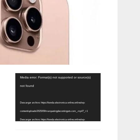
Reproductor
Media error: Format(s) not supported or source(s)
de
not found
vídeo
Descargar archivo: https://tienda-electronica-online.online/wp-
content/uploads/2025/09/marquetingdecontinguts.com_.mp4?_=1
Descargar archivo: https://tienda-electronica-online.online/wp-
content/uploads/2025/09/marquetingdecontinguts.com_.mp4?_=1