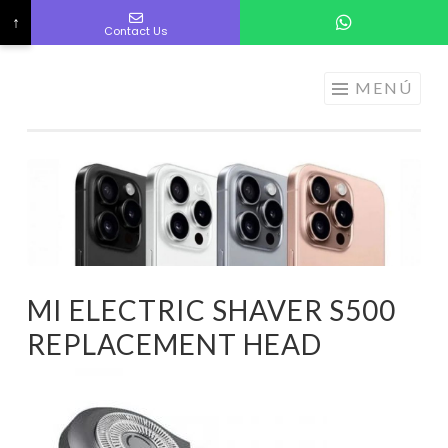
↑
Contact Us
ELECTRÓNICA
Saltar
MENÚ
A LOS
al
MEJORES
contenido
PRECIOS DE
ANDORRA
MI ELECTRIC SHAVER S500
REPLACEMENT HEAD