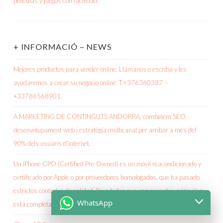
+ INFORMACIÓ – NEWS
Mejores productos para vender online. Llámanos o escriba y les
ayudaremos a crear su negocio online. T.+376360387 –
+33786568901.
A MARKETING DE CONTINGUTS ANDORRA, combinem SEO,
desenvolupament web i estratègia multicanal per arribar a més del
90% dels usuaris d’internet.
Un iPhone CPO (Certified Pre-Owned) es un móvil reacondicionado y
certificado por Apple o por proveedores homologados, que ha pasado
estrictos controles de calidad, lleva todos sus componentes originales y
WhatsApp
está completamente verificado.