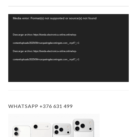
Reproductor
Media error: Format(s) not supported or source(s) not found
de
vídeo
Descargar archivo: https://tienda-electronica-online.online/wp-
content/uploads/2025/09/marquetingdecontinguts.com_.mp4?_=1
Descargar archivo: https://tienda-electronica-online.online/wp-
content/uploads/2025/09/marquetingdecontinguts.com_.mp4?_=1
WHATSAPP +376 631 499