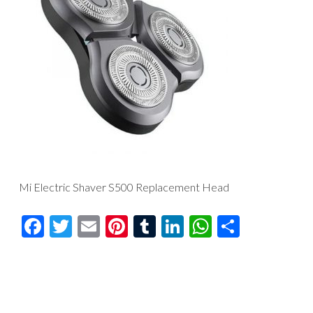
Mi Electric Shaver S500 Replacement Head
Facebook
Twitter
Email
Pinterest
Tumblr
LinkedIn
WhatsAp
Compar