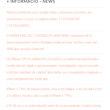
+ INFORMACIÓ – NEWS
Mejores productos para vender online. Llámanos o escriba y les
ayudaremos a crear su negocio online. T.+376360387 –
+33786568901.
A MARKETING DE CONTINGUTS ANDORRA, combinem SEO,
desenvolupament web i estratègia multicanal per arribar a més del
90% dels usuaris d’internet.
Un iPhone CPO (Certified Pre-Owned) es un móvil reacondicionado y
certificado por Apple o por proveedores homologados, que ha pasado
estrictos controles de calidad, lleva todos sus componentes originales y
está completamente verificado.
iPhone 17 Pro. No puedo evitarlo, amo la tecnología. Y me encanta estar
a la última. Iría de cabeza a por el iPhone 17 Pro.
iOS 26 ya es un éxito rotundo antes de su lanzamiento: su beta rompe