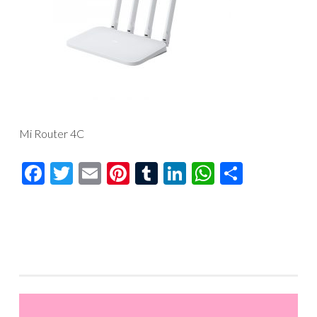
Mi Router 4C
Facebook
Twitter
Email
Pinterest
Tumblr
LinkedIn
WhatsAp
Compar
Reproductor