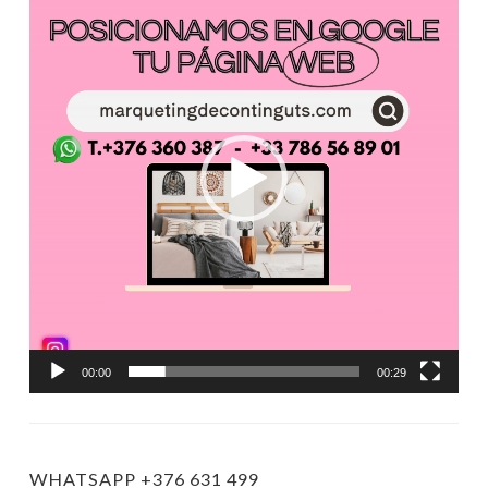
de
vídeo
00:00
00:29
WHATSAPP +376 631 499