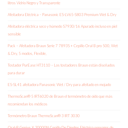
litros Vidrio Negro y Transparente
Afeitadora Eléctrica – Panasonic ES-LV65-S803 Premium Wet & Dry
Afeitadora eléctrica seco y húmedo S7930/16 Apurado incluso en piel
sensible
Pack – Afeitadora Braun Serie 7 7893S + Cepillo Oral B pro 500, Wet
& Dry, 5 modos, Flexible,
Tostador PurEase HT3110 – Los tostadores Braun están diseñados
para durar
ES-SL41 afeitadora Panasonic Wet / Dry para afeitado en mojado
ThermoScan® 5 IRT6020 de Braun el termómetro de oído que más
recomiendan los médicos
Termómetro Braun ThermoScan® 3 IRT 3030
Oral-B Genius X 20000N Cepillo De Dientes Eléctrico sensores de