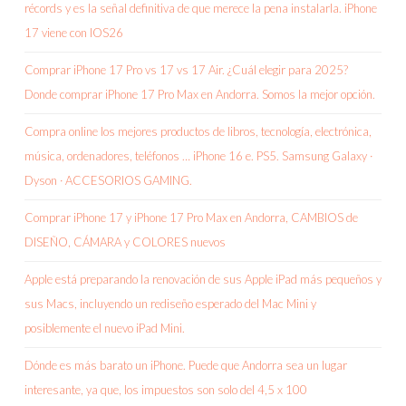
récords y es la señal definitiva de que merece la pena instalarla. iPhone
17 viene con IOS26
Comprar iPhone 17 Pro vs 17 vs 17 Air. ¿Cuál elegir para 2025?
Donde comprar iPhone 17 Pro Max en Andorra. Somos la mejor opción.
Compra online los mejores productos de libros, tecnología, electrónica,
música, ordenadores, teléfonos … iPhone 16 e. PS5. Samsung Galaxy ·
Dyson · ACCESORIOS GAMING.
Comprar iPhone 17 y iPhone 17 Pro Max en Andorra, CAMBIOS de
DISEÑO, CÁMARA y COLORES nuevos
Apple está preparando la renovación de sus Apple iPad más pequeños y
sus Macs, incluyendo un rediseño esperado del Mac Mini y
posiblemente el nuevo iPad Mini.
Dónde es más barato un iPhone. Puede que Andorra sea un lugar
interesante, ya que, los impuestos son solo del 4,5 x 100