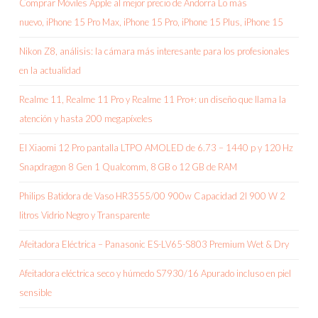
Comprar Móviles Apple al mejor precio de Andorra Lo más
nuevo, iPhone 15 Pro Max, iPhone 15 Pro, iPhone 15 Plus, iPhone 15
Nikon Z8, análisis: la cámara más interesante para los profesionales
en la actualidad
Realme 11, Realme 11 Pro y Realme 11 Pro+: un diseño que llama la
atención y hasta 200 megapíxeles
El Xiaomi 12 Pro pantalla LTPO AMOLED de 6.73 – 1440 p y 120 Hz
Snapdragon 8 Gen 1 Qualcomm, 8 GB o 12 GB de RAM
Philips Batidora de Vaso HR3555/00 900w Capacidad 2l 900 W 2
litros Vidrio Negro y Transparente
Afeitadora Eléctrica – Panasonic ES-LV65-S803 Premium Wet & Dry
Afeitadora eléctrica seco y húmedo S7930/16 Apurado incluso en piel
sensible