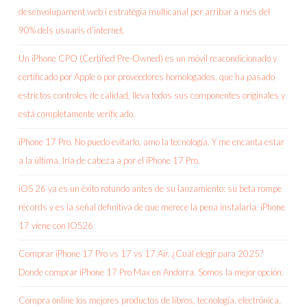
desenvolupament web i estratègia multicanal per arribar a més del
90% dels usuaris d’internet.
Un iPhone CPO (Certified Pre-Owned) es un móvil reacondicionado y
certificado por Apple o por proveedores homologados, que ha pasado
estrictos controles de calidad, lleva todos sus componentes originales y
está completamente verificado.
iPhone 17 Pro. No puedo evitarlo, amo la tecnología. Y me encanta estar
a la última. Iría de cabeza a por el iPhone 17 Pro.
iOS 26 ya es un éxito rotundo antes de su lanzamiento: su beta rompe
récords y es la señal definitiva de que merece la pena instalarla. iPhone
17 viene con IOS26
Comprar iPhone 17 Pro vs 17 vs 17 Air. ¿Cuál elegir para 2025?
Donde comprar iPhone 17 Pro Max en Andorra. Somos la mejor opción.
Compra online los mejores productos de libros, tecnología, electrónica,