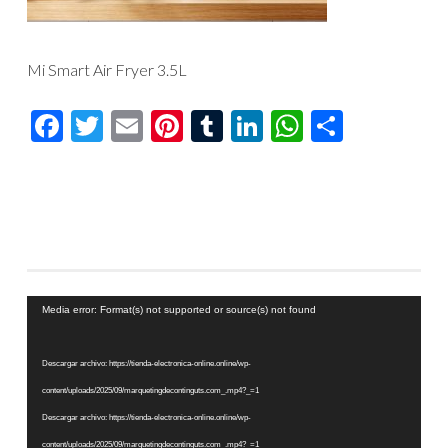
Mi Smart Air Fryer 3.5L
Facebook
Twitter
Email
Pinterest
Tumblr
LinkedIn
WhatsAp
Compar
Reproductor
Media error: Format(s) not supported or source(s) not found
de
vídeo
Descargar archivo: https://tienda-electronica-online.online/wp-
content/uploads/2025/09/marquetingdecontinguts.com_.mp4?_=1
Descargar archivo: https://tienda-electronica-online.online/wp-
content/uploads/2025/09/marquetingdecontinguts.com_.mp4?_=1