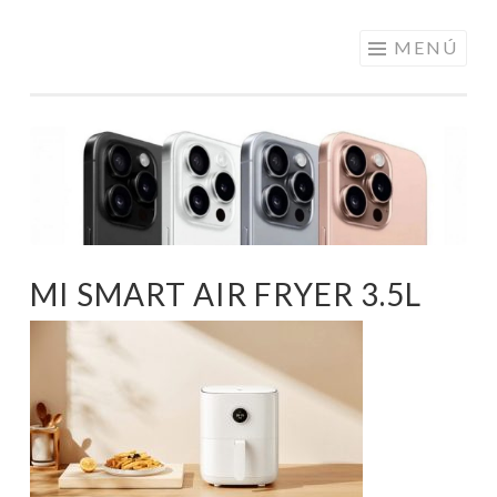
ELECTRÓNICA
Saltar
MENÚ
A LOS
al
MEJORES
contenido
PRECIOS DE
ANDORRA
MI SMART AIR FRYER 3.5L