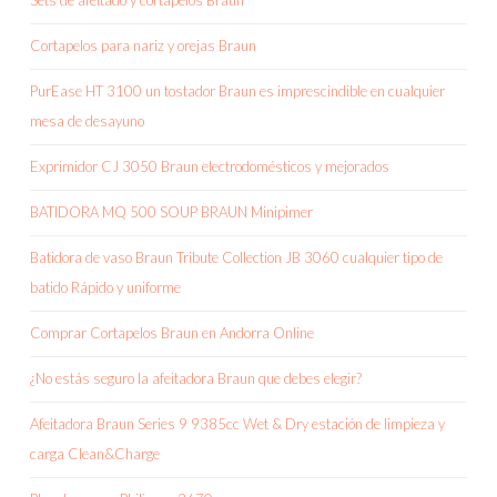
Sets de afeitado y cortapelos Braun
Cortapelos para nariz y orejas Braun
PurEase HT 3100 un tostador Braun es imprescindible en cualquier
mesa de desayuno
Exprimidor CJ 3050 Braun electrodomésticos y mejorados
BATIDORA MQ 500 SOUP BRAUN Minipimer
Batidora de vaso Braun Tribute Collection JB 3060 cualquier tipo de
batido Rápido y uniforme
Comprar Cortapelos Braun en Andorra Online
¿No estás seguro la afeitadora Braun que debes elegir?
Afeitadora Braun Series 9 9385cc Wet & Dry estación de limpieza y
carga Clean&Charge