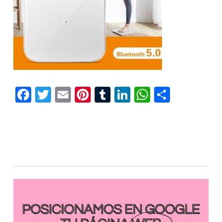
Facebook
Twitter
Email
Pinterest
Tumblr
LinkedIn
WhatsAp
Compar
Reproductor
de
vídeo