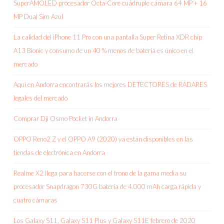
SuperAMOLED procesador Octa-Core cuádruple cámara 64 MP + 16
MP Dual Sim Azul
La calidad del iPhone 11 Pro con una pantalla Super Retina XDR chip
A13 Bionic y consumo de un 40 % menos de batería es único en el
mercado
Aquí en Andorra encontrarás los mejores DETECTORES de RADARES
legales del mercado
Comprar Dji Osmo Pocket in Andorra
OPPO Reno2 Z y el OPPO A9 (2020) ya están disponibles en las
tiendas de electrónica en Andorra
Realme X2 llega para hacerse con el trono de la gama media su
procesador Snapdragon 730G batería de 4.000 mAh carga rápida y
cuatro cámaras
Los Galaxy S11, Galaxy S11 Plus y Galaxy S11E febrero de 2020