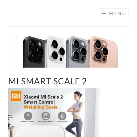
ELECTRÓNICA
Saltar
MENÚ
A LOS
al
MEJORES
contenido
PRECIOS DE
ANDORRA
MI SMART SCALE 2