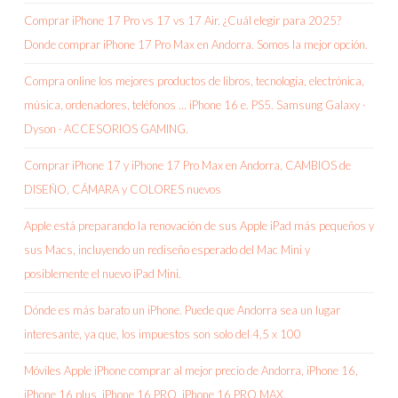
Comprar iPhone 17 Pro vs 17 vs 17 Air. ¿Cuál elegir para 2025?
Donde comprar iPhone 17 Pro Max en Andorra. Somos la mejor opción.
Compra online los mejores productos de libros, tecnología, electrónica,
música, ordenadores, teléfonos … iPhone 16 e. PS5. Samsung Galaxy ·
Dyson · ACCESORIOS GAMING.
Comprar iPhone 17 y iPhone 17 Pro Max en Andorra, CAMBIOS de
DISEÑO, CÁMARA y COLORES nuevos
Apple está preparando la renovación de sus Apple iPad más pequeños y
sus Macs, incluyendo un rediseño esperado del Mac Mini y
posiblemente el nuevo iPad Mini.
Dónde es más barato un iPhone. Puede que Andorra sea un lugar
interesante, ya que, los impuestos son solo del 4,5 x 100
Móviles Apple iPhone comprar al mejor precio de Andorra, iPhone 16,
iPhone 16 plus, iPhone 16 PRO, iPhone 16 PRO MAX.