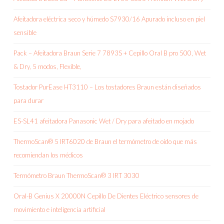
Afeitadora eléctrica seco y húmedo S7930/16 Apurado incluso en piel
sensible
Pack – Afeitadora Braun Serie 7 7893S + Cepillo Oral B pro 500, Wet
& Dry, 5 modos, Flexible,
Tostador PurEase HT3110 – Los tostadores Braun están diseñados
para durar
ES-SL41 afeitadora Panasonic Wet / Dry para afeitado en mojado
ThermoScan® 5 IRT6020 de Braun el termómetro de oído que más
recomiendan los médicos
Termómetro Braun ThermoScan® 3 IRT 3030
Oral-B Genius X 20000N Cepillo De Dientes Eléctrico sensores de
movimiento e inteligencia artificial