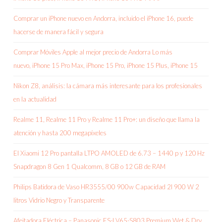
Comprar un iPhone nuevo en Andorra, incluido el iPhone 16, puede
hacerse de manera fácil y segura
Comprar Móviles Apple al mejor precio de Andorra Lo más
nuevo, iPhone 15 Pro Max, iPhone 15 Pro, iPhone 15 Plus, iPhone 15
Nikon Z8, análisis: la cámara más interesante para los profesionales
en la actualidad
Realme 11, Realme 11 Pro y Realme 11 Pro+: un diseño que llama la
atención y hasta 200 megapíxeles
El Xiaomi 12 Pro pantalla LTPO AMOLED de 6.73 – 1440 p y 120 Hz
Snapdragon 8 Gen 1 Qualcomm, 8 GB o 12 GB de RAM
Philips Batidora de Vaso HR3555/00 900w Capacidad 2l 900 W 2
litros Vidrio Negro y Transparente
Afeitadora Eléctrica – Panasonic ES-LV65-S803 Premium Wet & Dry