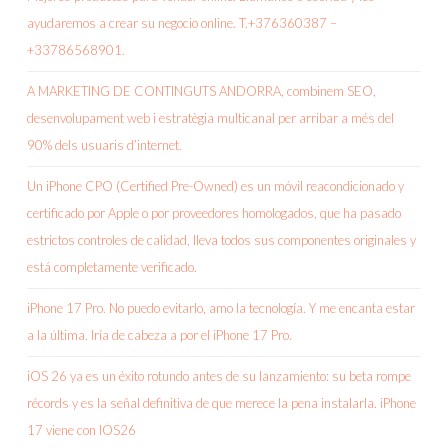
ayudaremos a crear su negocio online. T.+376360387 –
+33786568901.
A MARKETING DE CONTINGUTS ANDORRA, combinem SEO,
desenvolupament web i estratègia multicanal per arribar a més del
90% dels usuaris d’internet.
Un iPhone CPO (Certified Pre-Owned) es un móvil reacondicionado y
certificado por Apple o por proveedores homologados, que ha pasado
estrictos controles de calidad, lleva todos sus componentes originales y
está completamente verificado.
iPhone 17 Pro. No puedo evitarlo, amo la tecnología. Y me encanta estar
a la última. Iría de cabeza a por el iPhone 17 Pro.
iOS 26 ya es un éxito rotundo antes de su lanzamiento: su beta rompe
récords y es la señal definitiva de que merece la pena instalarla. iPhone
17 viene con IOS26