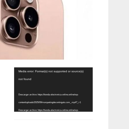
Reproductor
Media error: Format(s) not supported or source(s)
de
not found
vídeo
Descargar archivo: https://tienda-electronica-online.online/wp-
content/uploads/2025/09/marquetingdecontinguts.com_.mp4?_=1
Descargar archivo: https://tienda-electronica-online.online/wp-
content/uploads/2025/09/marquetingdecontinguts.com_.mp4?_=1