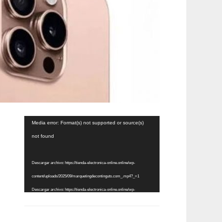
Reproductor
Media error: Format(s) not supported or source(s)
de
not found
vídeo
Descargar archivo: https://tienda-electronica-online.online/wp-
content/uploads/2025/09/marquetingdecontinguts.com_.mp4?_=1
Descargar archivo: https://tienda-electronica-online.online/wp-
content/uploads/2025/09/marquetingdecontinguts.com_.mp4?_=1