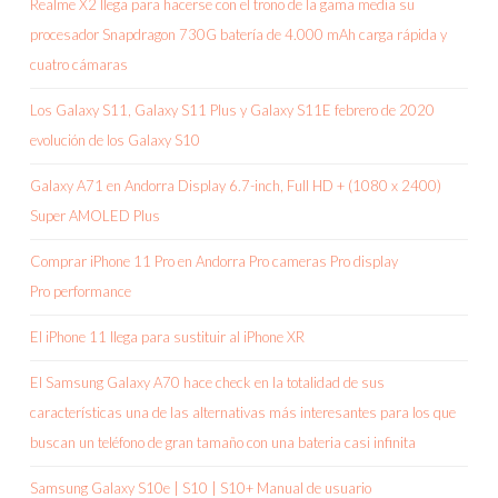
Realme X2 llega para hacerse con el trono de la gama media su
procesador Snapdragon 730G batería de 4.000 mAh carga rápida y
cuatro cámaras
Los Galaxy S11, Galaxy S11 Plus y Galaxy S11E febrero de 2020
evolución de los Galaxy S10
Galaxy A71 en Andorra Display 6.7-inch, Full HD + (1080 x 2400)
Super AMOLED Plus
Comprar iPhone 11 Pro en Andorra Pro cameras Pro display
Pro performance
El iPhone 11 llega para sustituir al iPhone XR
El Samsung Galaxy A70 hace check en la totalidad de sus
características una de las alternativas más interesantes para los que
buscan un teléfono de gran tamaño con una bateria casi infinita
Samsung Galaxy S10e | S10 | S10+ Manual de usuario