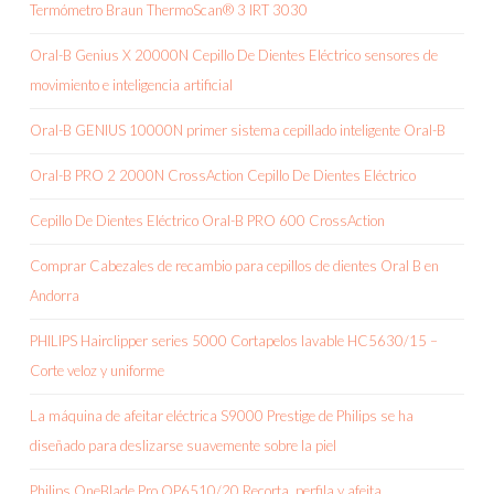
Termómetro Braun ThermoScan® 3 IRT 3030
Oral-B Genius X 20000N Cepillo De Dientes Eléctrico sensores de
movimiento e inteligencia artificial
Oral-B GENIUS 10000N primer sistema cepillado inteligente Oral-B
Oral-B PRO 2 2000N CrossAction Cepillo De Dientes Eléctrico
Cepillo De Dientes Eléctrico Oral-B PRO 600 CrossAction
Comprar Cabezales de recambio para cepillos de dientes Oral B en
Andorra
PHILIPS Hairclipper series 5000 Cortapelos lavable HC5630/15 –
Corte veloz y uniforme
La máquina de afeitar eléctrica S9000 Prestige de Philips se ha
diseñado para deslizarse suavemente sobre la piel
Philips OneBlade Pro QP6510/20 Recorta, perfila y afeita