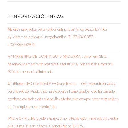
+ INFORMACIÓ – NEWS
Mejores productos para vender online. Llámanos o escriba y les
ayudaremos a crear su negocio online. T.+376360387 –
+33786568901.
A MARKETING DE CONTINGUTS ANDORRA, combinem SEO,
desenvolupament web i estratègia multicanal per arribar a més del
90% dels usuaris d’internet.
Un iPhone CPO (Certified Pre-Owned) es un móvil reacondicionado y
certificado por Apple o por proveedores homologados, que ha pasado
estrictos controles de calidad, lleva todos sus componentes originales y
está completamente verificado.
iPhone 17 Pro. No puedo evitarlo, amo la tecnología. Y me encanta estar
a la última. Iría de cabeza a por el iPhone 17 Pro.