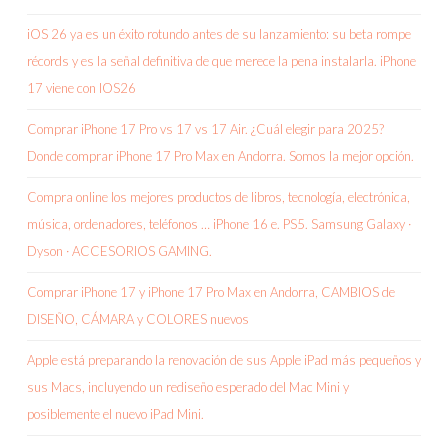
iOS 26 ya es un éxito rotundo antes de su lanzamiento: su beta rompe
récords y es la señal definitiva de que merece la pena instalarla. iPhone
17 viene con IOS26
Comprar iPhone 17 Pro vs 17 vs 17 Air. ¿Cuál elegir para 2025?
Donde comprar iPhone 17 Pro Max en Andorra. Somos la mejor opción.
Compra online los mejores productos de libros, tecnología, electrónica,
música, ordenadores, teléfonos … iPhone 16 e. PS5. Samsung Galaxy ·
Dyson · ACCESORIOS GAMING.
Comprar iPhone 17 y iPhone 17 Pro Max en Andorra, CAMBIOS de
DISEÑO, CÁMARA y COLORES nuevos
Apple está preparando la renovación de sus Apple iPad más pequeños y
sus Macs, incluyendo un rediseño esperado del Mac Mini y
posiblemente el nuevo iPad Mini.