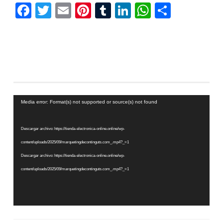
Facebook
Twitter
Email
Pinterest
Tumblr
LinkedIn
WhatsAp
Compar
Reproductor
Media error: Format(s) not supported or source(s) not found
de
vídeo
Descargar archivo: https://tienda-electronica-online.online/wp-
content/uploads/2025/09/marquetingdecontinguts.com_.mp4?_=1
Descargar archivo: https://tienda-electronica-online.online/wp-
content/uploads/2025/09/marquetingdecontinguts.com_.mp4?_=1