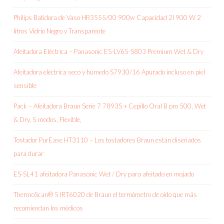
Philips Batidora de Vaso HR3555/00 900w Capacidad 2l 900 W 2
litros Vidrio Negro y Transparente
Afeitadora Eléctrica – Panasonic ES-LV65-S803 Premium Wet & Dry
Afeitadora eléctrica seco y húmedo S7930/16 Apurado incluso en piel
sensible
Pack – Afeitadora Braun Serie 7 7893S + Cepillo Oral B pro 500, Wet
& Dry, 5 modos, Flexible,
Tostador PurEase HT3110 – Los tostadores Braun están diseñados
para durar
ES-SL41 afeitadora Panasonic Wet / Dry para afeitado en mojado
ThermoScan® 5 IRT6020 de Braun el termómetro de oído que más
recomiendan los médicos