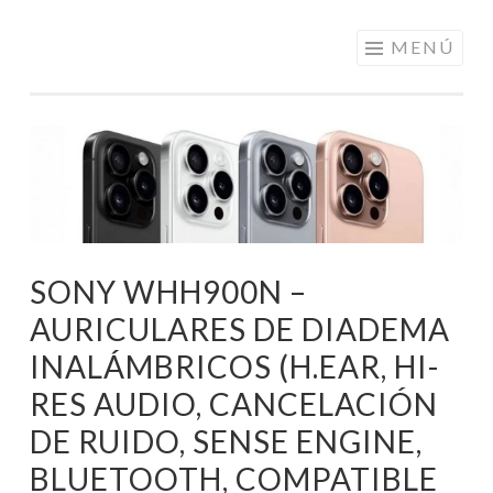
ELECTRÓNICA
Saltar
MENÚ
A LOS
al
MEJORES
contenido
PRECIOS DE
ANDORRA
SONY WHH900N –
AURICULARES DE DIADEMA
INALÁMBRICOS (H.EAR, HI-
RES AUDIO, CANCELACIÓN
DE RUIDO, SENSE ENGINE,
BLUETOOTH, COMPATIBLE