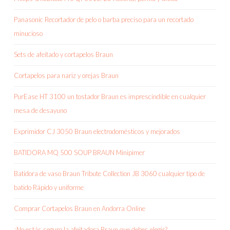
Panasonic Recortador de pelo o barba preciso para un recortado
minucioso
Sets de afeitado y cortapelos Braun
Cortapelos para nariz y orejas Braun
PurEase HT 3100 un tostador Braun es imprescindible en cualquier
mesa de desayuno
Exprimidor CJ 3050 Braun electrodomésticos y mejorados
BATIDORA MQ 500 SOUP BRAUN Minipimer
Batidora de vaso Braun Tribute Collection JB 3060 cualquier tipo de
batido Rápido y uniforme
Comprar Cortapelos Braun en Andorra Online
¿No estás seguro la afeitadora Braun que debes elegir?