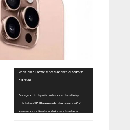
Reproductor
Media error: Format(s) not supported or source(s)
de
not found
vídeo
Descargar archivo: https://tienda-electronica-online.online/wp-
content/uploads/2025/09/marquetingdecontinguts.com_.mp4?_=1
Descargar archivo: https://tienda-electronica-online.online/wp-
content/uploads/2025/09/marquetingdecontinguts.com_.mp4?_=1