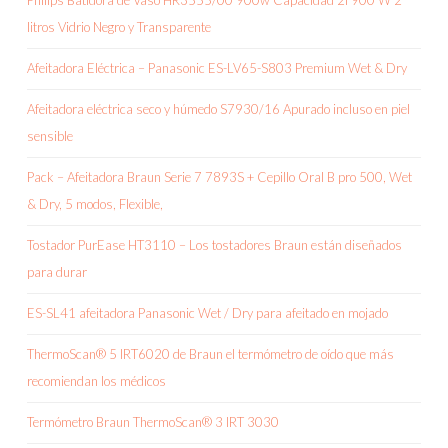
Philips Batidora de Vaso HR3555/00 900w Capacidad 2l 900 W 2
litros Vidrio Negro y Transparente
Afeitadora Eléctrica – Panasonic ES-LV65-S803 Premium Wet & Dry
Afeitadora eléctrica seco y húmedo S7930/16 Apurado incluso en piel
sensible
Pack – Afeitadora Braun Serie 7 7893S + Cepillo Oral B pro 500, Wet
& Dry, 5 modos, Flexible,
Tostador PurEase HT3110 – Los tostadores Braun están diseñados
para durar
ES-SL41 afeitadora Panasonic Wet / Dry para afeitado en mojado
ThermoScan® 5 IRT6020 de Braun el termómetro de oído que más
recomiendan los médicos
Termómetro Braun ThermoScan® 3 IRT 3030