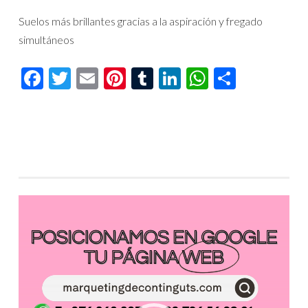
Suelos más brillantes gracias a la aspiración y fregado
simultáneos
Facebook
Twitter
Email
Pinterest
Tumblr
LinkedIn
WhatsAp
Compar
Reproductor
de
vídeo