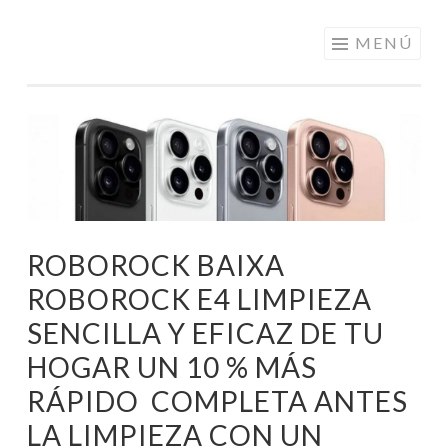
ELECTRÓNICA
Saltar
MENÚ
A LOS
al
MEJORES
contenido
PRECIOS DE
ANDORRA
ROBOROCK BAIXA
ROBOROCK E4 LIMPIEZA
SENCILLA Y EFICAZ DE TU
HOGAR UN 10 % MÁS
RÁPIDO COMPLETA ANTES
LA LIMPIEZA CON UN