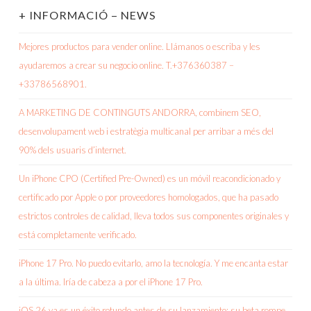
+ INFORMACIÓ – NEWS
Mejores productos para vender online. Llámanos o escriba y les
ayudaremos a crear su negocio online. T.+376360387 –
+33786568901.
A MARKETING DE CONTINGUTS ANDORRA, combinem SEO,
desenvolupament web i estratègia multicanal per arribar a més del
90% dels usuaris d’internet.
Un iPhone CPO (Certified Pre-Owned) es un móvil reacondicionado y
certificado por Apple o por proveedores homologados, que ha pasado
estrictos controles de calidad, lleva todos sus componentes originales y
está completamente verificado.
iPhone 17 Pro. No puedo evitarlo, amo la tecnología. Y me encanta estar
a la última. Iría de cabeza a por el iPhone 17 Pro.
iOS 26 ya es un éxito rotundo antes de su lanzamiento: su beta rompe