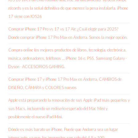
récords y es la señal definitiva de que merece la pena instalarla. iPhone
17 viene con IOS26
Comprar iPhone 17 Pro vs 17 vs 17 Air. ¿Cuál elegir para 2025?
Donde comprar iPhone 17 Pro Max en Andorra. Somos la mejor opción.
Compra online los mejores productos de libros, tecnología, electrónica,
música, ordenadores, teléfonos … iPhone 16 e. PS5. Samsung Galaxy ·
Dyson · ACCESORIOS GAMING.
Comprar iPhone 17 y iPhone 17 Pro Max en Andorra, CAMBIOS de
DISEÑO, CÁMARA y COLORES nuevos
Apple está preparando la renovación de sus Apple iPad más pequeños y
sus Macs, incluyendo un rediseño esperado del Mac Mini y
posiblemente el nuevo iPad Mini.
Dónde es más barato un iPhone. Puede que Andorra sea un lugar
interesante, ya que, los impuestos son solo del 4,5 x 100