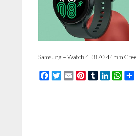
Samsung – Watch 4 R870 44mm Gre
Facebook
Twitter
Email
Pinterest
Tumblr
Linke
Wh