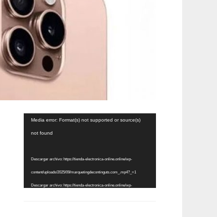
Reproductor
Media error: Format(s) not supported or source(s)
de
not found
vídeo
Descargar archivo: https://tienda-electronica-online.online/wp-
content/uploads/2025/09/marquetingdecontinguts.com_.mp4?_=1
Descargar archivo: https://tienda-electronica-online.online/wp-
content/uploads/2025/09/marquetingdecontinguts.com_.mp4?_=1