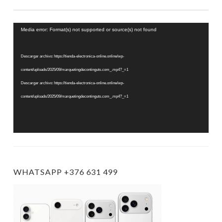
Reproductor
Media error: Format(s) not supported or source(s) not found
de
vídeo
Descargar archivo: https://tienda-electronica-online.online/wp-
content/uploads/2025/09/marquetingdecontinguts.com_.mp4?_=1
Descargar archivo: https://tienda-electronica-online.online/wp-
content/uploads/2025/09/marquetingdecontinguts.com_.mp4?_=1
WHATSAPP +376 631 499