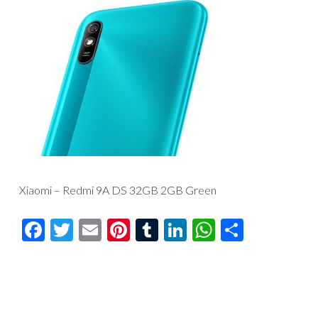
Xiaomi – Redmi 9A DS 32GB 2GB Green
Facebook
Twitter
Email
Pinterest
Tumblr
LinkedIn
WhatsAp
Compar