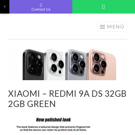
↑
Contact Us
ELECTRÓNICA
Saltar
MENÚ
A LOS
al
MEJORES
contenido
PRECIOS DE
ANDORRA
XIAOMI – REDMI 9A DS 32GB
2GB GREEN