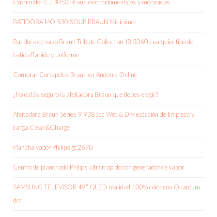
Exprimidor CJ 3050 Braun electrodomésticos y mejorados
BATIDORA MQ 500 SOUP BRAUN Minipimer
Batidora de vaso Braun Tribute Collection JB 3060 cualquier tipo de
batido Rápido y uniforme
Comprar Cortapelos Braun en Andorra Online
¿No estás seguro la afeitadora Braun que debes elegir?
Afeitadora Braun Series 9 9385cc Wet & Dry estación de limpieza y
carga Clean&Charge
Plancha vapor Philips gc2670
Centro de planchado Philips ultrarrápido con generador de vapor
SAMSUNG TELEVISOR 49″ QLED realidad 100% color con Quantum
dot