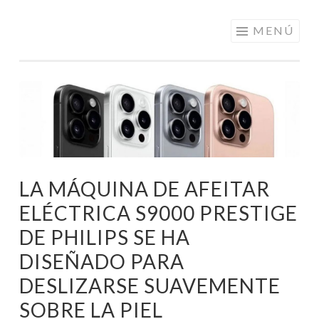
ELECTRÓNICA
Saltar
MENÚ
A LOS
al
MEJORES
contenido
PRECIOS DE
ANDORRA
LA MÁQUINA DE AFEITAR
ELÉCTRICA S9000 PRESTIGE
DE PHILIPS SE HA
DISEÑADO PARA
DESLIZARSE SUAVEMENTE
SOBRE LA PIEL