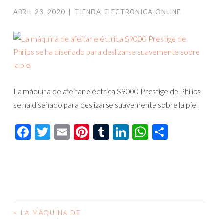
ABRIL 23, 2020
|
TIENDA-ELECTRONICA-ONLINE
La máquina de afeitar eléctrica S9000 Prestige de Philips
se ha diseñado para deslizarse suavemente sobre la piel
Facebook
Twitter
Email
Pinterest
Tumblr
LinkedIn
WhatsAp
Compar
<
LA MÁQUINA DE
NAVEGACIÓN