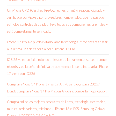
Un iPhone CPO (Certified Pre-Owned) es un móvil reacondicionado y
certificado por Apple o por proveedores homologados, que ha pasado
estrictos controles de calidad, lleva todos sus componentes originales y
está completamente verificado.
iPhone 17 Pro. No puedo evitarlo, amo la tecnología. Y me encanta estar
a la última. Iría de cabeza a por el iPhone 17 Pro.
iOS 26 ya es un éxito rotundo antes de su lanzamiento: su beta rompe
récords y es la señal definitiva de que merece la pena instalarla. iPhone
17 viene con IOS26
Comprar iPhone 17 Pro vs 17 vs 17 Air. ¿Cuál elegir para 2025?
Donde comprar iPhone 17 Pro Max en Andorra. Somos la mejor opción.
Compra online los mejores productos de libros, tecnología, electrónica,
música, ordenadores, teléfonos … iPhone 16 e. PS5. Samsung Galaxy ·
Dyson · ACCESORIOS GAMING.