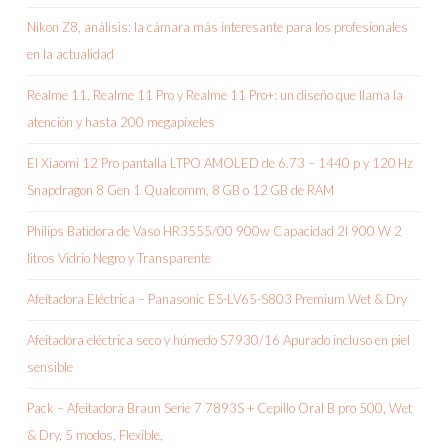
Nikon Z8, análisis: la cámara más interesante para los profesionales
en la actualidad
Realme 11, Realme 11 Pro y Realme 11 Pro+: un diseño que llama la
atención y hasta 200 megapíxeles
El Xiaomi 12 Pro pantalla LTPO AMOLED de 6.73 – 1440 p y 120 Hz
Snapdragon 8 Gen 1 Qualcomm, 8 GB o 12 GB de RAM
Philips Batidora de Vaso HR3555/00 900w Capacidad 2l 900 W 2
litros Vidrio Negro y Transparente
Afeitadora Eléctrica – Panasonic ES-LV65-S803 Premium Wet & Dry
Afeitadora eléctrica seco y húmedo S7930/16 Apurado incluso en piel
sensible
Pack – Afeitadora Braun Serie 7 7893S + Cepillo Oral B pro 500, Wet
& Dry, 5 modos, Flexible,