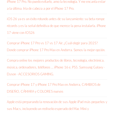
iPhone 17 Pro. No puedo evitarlo, amo la tecnología. Y me encanta estar
a la última. Iría de cabeza a por el iPhone 17 Pro.
iOS 26 ya es un éxito rotundo antes de su lanzamiento: su beta rompe
récords y es la señal definitiva de que merece la pena instalarla. iPhone
17 viene con IOS26
Comprar iPhone 17 Pro vs 17 vs 17 Air. ¿Cuál elegir para 2025?
Donde comprar iPhone 17 Pro Max en Andorra. Somos la mejor opción.
Compra online los mejores productos de libros, tecnología, electrónica,
música, ordenadores, teléfonos … iPhone 16 e. PS5. Samsung Galaxy ·
Dyson · ACCESORIOS GAMING.
Comprar iPhone 17 y iPhone 17 Pro Max en Andorra, CAMBIOS de
DISEÑO, CÁMARA y COLORES nuevos
Apple está preparando la renovación de sus Apple iPad más pequeños y
sus Macs, incluyendo un rediseño esperado del Mac Mini y