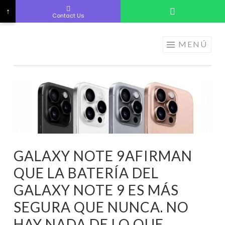
↑
Contact Us
ELECTRÓNICA
Saltar
MENÚ
A LOS
al
MEJORES
contenido
PRECIOS DE
ANDORRA
GALAXY NOTE 9AFIRMAN
QUE LA BATERÍA DEL
GALAXY NOTE 9 ES MÁS
SEGURA QUE NUNCA. NO
HAY NADA DE LO QUE