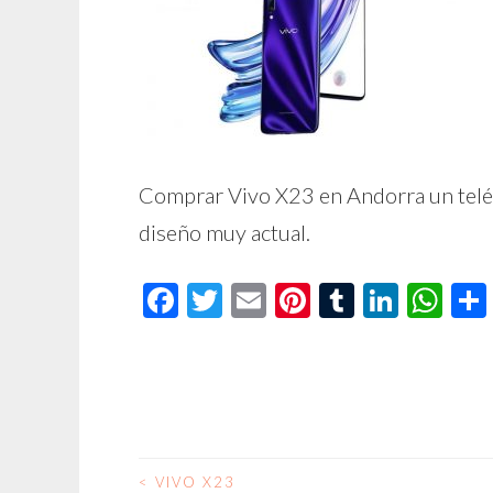
Comprar Vivo X23 en Andorra un teléf
diseño muy actual.
Facebook
Twitter
Email
Pinterest
Tumblr
Linke
Wh
<
VIVO X23