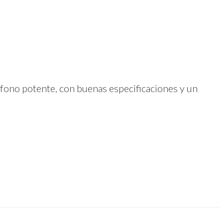
ono potente, con buenas especificaciones y un
dIn
atsApp
Compartir