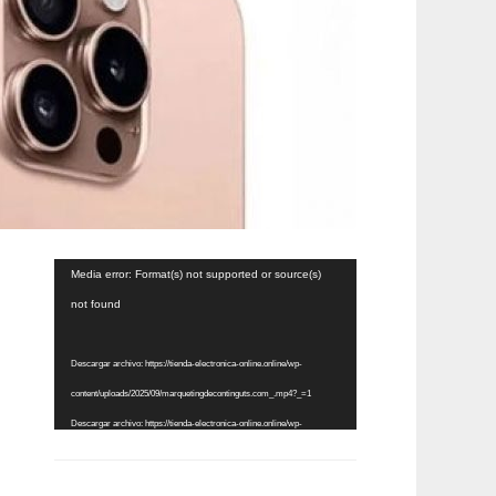
Reproductor
Media error: Format(s) not supported or source(s)
de
not found
vídeo
Descargar archivo: https://tienda-electronica-online.online/wp-
content/uploads/2025/09/marquetingdecontinguts.com_.mp4?_=1
Descargar archivo: https://tienda-electronica-online.online/wp-
content/uploads/2025/09/marquetingdecontinguts.com_.mp4?_=1