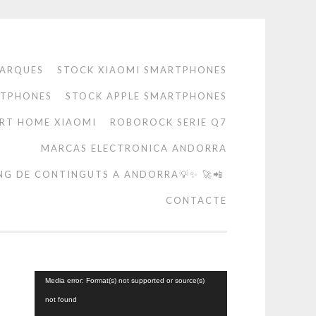
ARQUES
STOCK XIAOMI SMARTPHONES
RTPHONES
STOCK APPLE SMARTPHONES
RT HOME XIAOMI
ROBOROCK SERIE Q7
MARCAS ELECTRONICA ANDORRA
NG DE CONTINGUTS A ANDORRA💡✨ 🚀📲
CONTACTE
Reproductor
Media error: Format(s) not supported or source(s)
de
not found