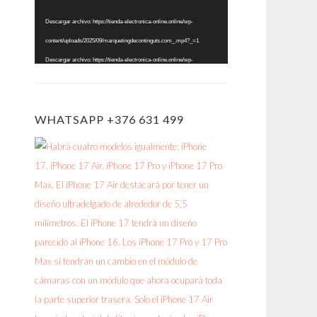
vídeo
Descargar archivo: https://tienda-electronica-online.online/wp-
content/uploads/2025/09/marquetingdecontinguts.com_.mp4?_=1
Descargar archivo: https://tienda-electronica-online.online/wp-
content/uploads/2025/09/marquetingdecontinguts.com_.mp4?_=1
WHATSAPP +376 631 499