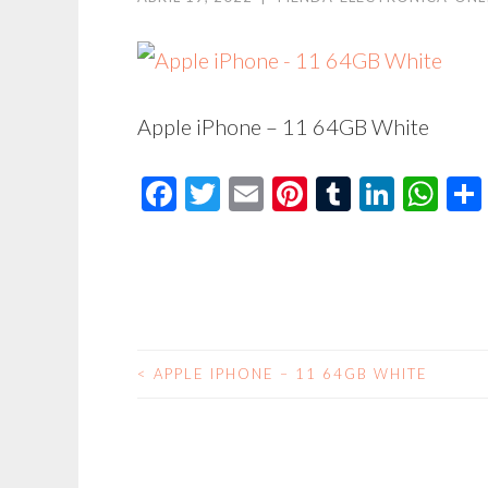
Apple iPhone – 11 64GB White
Facebook
Twitter
Email
Pinterest
Tumblr
Linke
Wh
<
APPLE IPHONE – 11 64GB WHITE
NAVEGACIÓN
DE