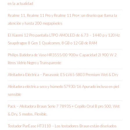
en la actualidad
Realme 11, Realme 11 Pro y Realme 11 Pro+: un diseño que llama la
atención y hasta 200 megapíxeles
El Xiaomi 12 Pro pantalla LTPO AMOLED de 6.73 – 1440 p y 120 Hz
Snapdragon 8 Gen 1 Qualcomm, 8 GB o 12 GB de RAM
Philips Batidora de Vaso HR3555/00 900w Capacidad 2l 900 W 2
litros Vidrio Negro y Transparente
Afeitadora Eléctrica – Panasonic ES-LV65-S803 Premium Wet & Dry
Afeitadora eléctrica seco y húmedo S7930/16 Apurado incluso en piel
sensible
Pack – Afeitadora Braun Serie 7 7893S + Cepillo Oral B pro 500, Wet
& Dry, 5 modos, Flexible,
Tostador PurEase HT3110 – Los tostadores Braun están diseñados