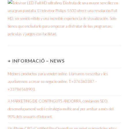
+ INFORMACIÓ – NEWS
Mejores productos para vender online. Llámanos o escriba y les
ayudaremos a crear su negocio online. T.+376360387 –
+33786568901.
A MARKETING DE CONTINGUTS ANDORRA, combinem SEO,
desenvolupament web i estratègia multicanal per arribar a més del
90% dels usuaris d’internet.
Un iPhone CPO (Certified Pre-Owned) es un móvil reacondicionado y