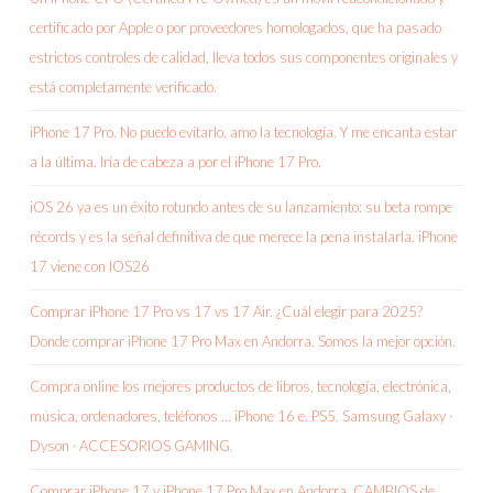
certificado por Apple o por proveedores homologados, que ha pasado
estrictos controles de calidad, lleva todos sus componentes originales y
está completamente verificado.
iPhone 17 Pro. No puedo evitarlo, amo la tecnología. Y me encanta estar
a la última. Iría de cabeza a por el iPhone 17 Pro.
iOS 26 ya es un éxito rotundo antes de su lanzamiento: su beta rompe
récords y es la señal definitiva de que merece la pena instalarla. iPhone
17 viene con IOS26
Comprar iPhone 17 Pro vs 17 vs 17 Air. ¿Cuál elegir para 2025?
Donde comprar iPhone 17 Pro Max en Andorra. Somos la mejor opción.
Compra online los mejores productos de libros, tecnología, electrónica,
música, ordenadores, teléfonos … iPhone 16 e. PS5. Samsung Galaxy ·
Dyson · ACCESORIOS GAMING.
Comprar iPhone 17 y iPhone 17 Pro Max en Andorra, CAMBIOS de