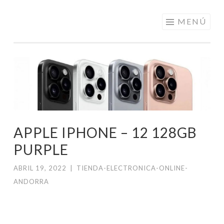
ELECTRÓNICA
Saltar
MENÚ
A LOS
al
MEJORES
contenido
PRECIOS DE
ANDORRA
APPLE IPHONE – 12 128GB
PURPLE
ABRIL 19, 2022
|
TIENDA-ELECTRONICA-ONLINE-
ANDORRA