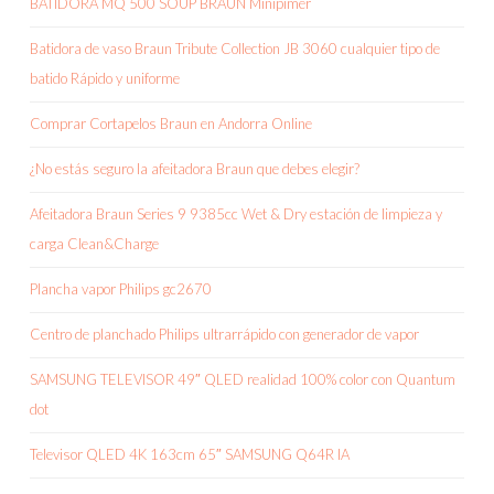
BATIDORA MQ 500 SOUP BRAUN Minipimer
Batidora de vaso Braun Tribute Collection JB 3060 cualquier tipo de
batido Rápido y uniforme
Comprar Cortapelos Braun en Andorra Online
¿No estás seguro la afeitadora Braun que debes elegir?
Afeitadora Braun Series 9 9385cc Wet & Dry estación de limpieza y
carga Clean&Charge
Plancha vapor Philips gc2670
Centro de planchado Philips ultrarrápido con generador de vapor
SAMSUNG TELEVISOR 49″ QLED realidad 100% color con Quantum
dot
Televisor QLED 4K 163cm 65″ SAMSUNG Q64R IA