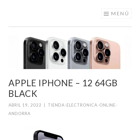
ELECTRÓNICA
Saltar
MENÚ
A LOS
al
MEJORES
contenido
PRECIOS DE
ANDORRA
APPLE IPHONE – 12 64GB
BLACK
ABRIL 19, 2022
|
TIENDA-ELECTRONICA-ONLINE-
ANDORRA