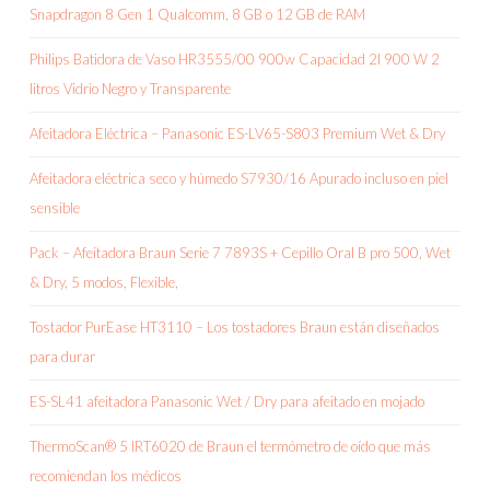
Snapdragon 8 Gen 1 Qualcomm, 8 GB o 12 GB de RAM
Philips Batidora de Vaso HR3555/00 900w Capacidad 2l 900 W 2
litros Vidrio Negro y Transparente
Afeitadora Eléctrica – Panasonic ES-LV65-S803 Premium Wet & Dry
Afeitadora eléctrica seco y húmedo S7930/16 Apurado incluso en piel
sensible
Pack – Afeitadora Braun Serie 7 7893S + Cepillo Oral B pro 500, Wet
& Dry, 5 modos, Flexible,
Tostador PurEase HT3110 – Los tostadores Braun están diseñados
para durar
ES-SL41 afeitadora Panasonic Wet / Dry para afeitado en mojado
ThermoScan® 5 IRT6020 de Braun el termómetro de oído que más
recomiendan los médicos