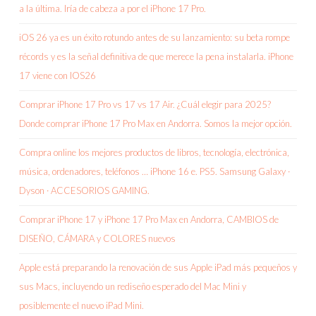
a la última. Iría de cabeza a por el iPhone 17 Pro.
iOS 26 ya es un éxito rotundo antes de su lanzamiento: su beta rompe
récords y es la señal definitiva de que merece la pena instalarla. iPhone
17 viene con IOS26
Comprar iPhone 17 Pro vs 17 vs 17 Air. ¿Cuál elegir para 2025?
Donde comprar iPhone 17 Pro Max en Andorra. Somos la mejor opción.
Compra online los mejores productos de libros, tecnología, electrónica,
música, ordenadores, teléfonos … iPhone 16 e. PS5. Samsung Galaxy ·
Dyson · ACCESORIOS GAMING.
Comprar iPhone 17 y iPhone 17 Pro Max en Andorra, CAMBIOS de
DISEÑO, CÁMARA y COLORES nuevos
Apple está preparando la renovación de sus Apple iPad más pequeños y
sus Macs, incluyendo un rediseño esperado del Mac Mini y
posiblemente el nuevo iPad Mini.