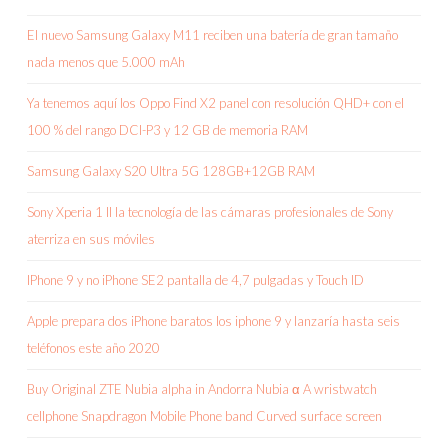
El nuevo Samsung Galaxy M11 reciben una batería de gran tamaño
nada menos que 5.000 mAh
Ya tenemos aquí los Oppo Find X2 panel con resolución QHD+ con el
100 % del rango DCI-P3 y 12 GB de memoria RAM
Samsung Galaxy S20 Ultra 5G 128GB+12GB RAM
Sony Xperia 1 II la tecnología de las cámaras profesionales de Sony
aterriza en sus móviles
IPhone 9 y no iPhone SE2 pantalla de 4,7 pulgadas y Touch ID
Apple prepara dos iPhone baratos los iphone 9 y lanzaría hasta seis
teléfonos este año 2020
Buy Original ZTE Nubia alpha in Andorra Nubia α A wristwatch
cellphone Snapdragon Mobile Phone band Curved surface screen