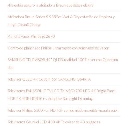
¿No estás seguro la afeitadora Braun que debes elegir?
Afeitadora Braun Series 9 9385cc Wet & Dry estación de limpieza y
carga Clean&Charge
Plancha vapor Philips gc2670
Centro de planchado Philips ultrarrápido con generador de vapor
SAMSUNG TELEVISOR 49″ QLED realidad 100% color con Quantum
dot
Televisor QLED 4K 163cm 65″ SAMSUNG Q64R IA
Televisores PANASONIC TV LED TX-65GX700 LED 4K Bright Panel
HDR 4K HDR HDR10+ y Adaptive Backlight Dimming,
Televisor Philips 5500 Full HD 43» sonido nítido increíble visualización
Televisores Grunkel LED-430 4K Televisor de 43 pulgadas