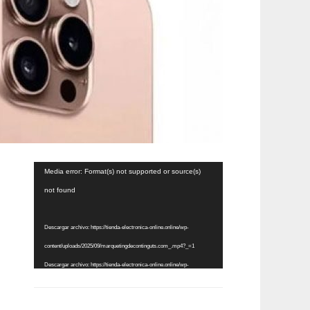
Reproductor
Media error: Format(s) not supported or source(s)
de
not found
vídeo
Descargar archivo: https://tienda-electronica-online.online/wp-
content/uploads/2025/09/marquetingdecontinguts.com_.mp4?_=1
Descargar archivo: https://tienda-electronica-online.online/wp-
content/uploads/2025/09/marquetingdecontinguts.com_.mp4?_=1