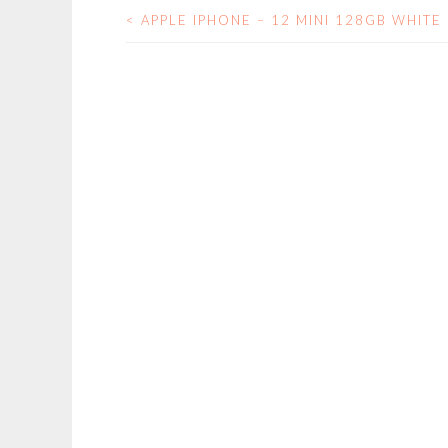
<
APPLE IPHONE – 12 MINI 128GB WHITE
NAVEGACIÓN
DE
ENTRADAS