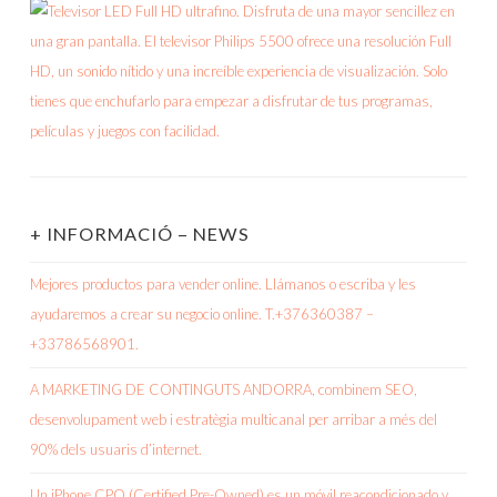
+ INFORMACIÓ – NEWS
Mejores productos para vender online. Llámanos o escriba y les
ayudaremos a crear su negocio online. T.+376360387 –
+33786568901.
A MARKETING DE CONTINGUTS ANDORRA, combinem SEO,
desenvolupament web i estratègia multicanal per arribar a més del
90% dels usuaris d’internet.
Un iPhone CPO (Certified Pre-Owned) es un móvil reacondicionado y