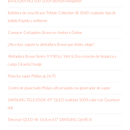
BATIDORA MQ 500 SOUP BRAUN Minipimer
Batidora de vaso Braun Tribute Collection JB 3060 cualquier tipo de
batido Rápido y uniforme
Comprar Cortapelos Braun en Andorra Online
¿No estás seguro la afeitadora Braun que debes elegir?
Afeitadora Braun Series 9 9385cc Wet & Dry estación de limpieza y
carga Clean&Charge
Plancha vapor Philips gc2670
Centro de planchado Philips ultrarrápido con generador de vapor
SAMSUNG TELEVISOR 49″ QLED realidad 100% color con Quantum
dot
Televisor QLED 4K 163cm 65″ SAMSUNG Q64R IA