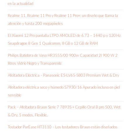
en la actualidad
Realme 11, Realme 11 Pro y Realme 11 Pro+: un diseño que llama la
atención y hasta 200 megapíxeles
El Xiaomi 12 Pro pantalla LTPO AMOLED de 6.73 – 1440 p y 120 Hz
Snapdragon 8 Gen 1 Qualcomm, 8 GB o 12 GB de RAM
Philips Batidora de Vaso HR3555/00 900w Capacidad 2l 900 W 2
litros Vidrio Negro y Transparente
Afeitadora Eléctrica – Panasonic ES-LV65-S803 Premium Wet & Dry
Afeitadora eléctrica seco y húmedo S7930/16 Apurado incluso en piel
sensible
Pack – Afeitadora Braun Serie 7 7893S + Cepillo Oral B pro 500, Wet
& Dry, 5 modos, Flexible,
Tostador PurEase HT3110 – Los tostadores Braun están diseñados