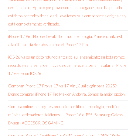
certificado por Apple o por proveedores homologados, que ha pasado
estrictos controles de calidad, lleva todos sus componentes originales y
está completamente verificado.
iPhone 17 Pro. No puedo evitarlo, amo la tecnología. Y me encanta estar
a la última. Iría de cabeza a por el iPhone 17 Pro.
iOS 26 ya es un éxito rotundo antes de su lanzamiento: su beta rompe
récords y es la señal definitiva de que merece la pena instalarla. iPhone
17 viene con IOS26
Comprar iPhone 17 Pro vs 17 vs 17 Air. ¿Cuál elegir para 2025?
Donde comprar iPhone 17 Pro Max en Andorra. Somos la mejor opción.
Compra online los mejores productos de libros, tecnología, electrónica,
música, ordenadores, teléfonos … iPhone 16 e. PS5. Samsung Galaxy ·
Dyson · ACCESORIOS GAMING.
Comprar iPhone 17 y iPhone 17 Pro Max en Andorra, CAMBIOS de