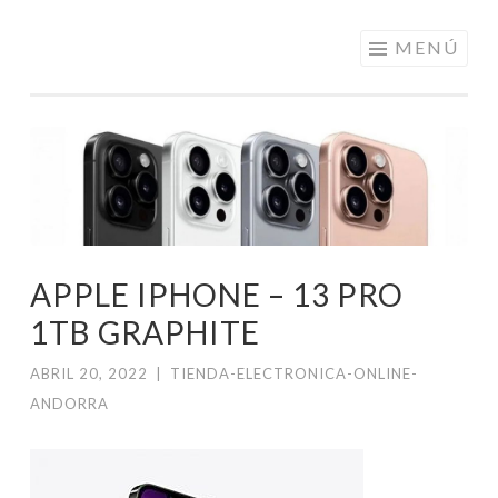
ELECTRÓNICA
Saltar
MENÚ
A LOS
al
MEJORES
contenido
PRECIOS DE
ANDORRA
APPLE IPHONE – 13 PRO
1TB GRAPHITE
ABRIL 20, 2022
|
TIENDA-ELECTRONICA-ONLINE-
ANDORRA