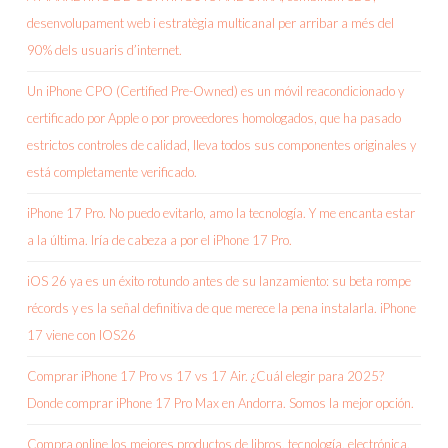
desenvolupament web i estratègia multicanal per arribar a més del
90% dels usuaris d’internet.
Un iPhone CPO (Certified Pre-Owned) es un móvil reacondicionado y
certificado por Apple o por proveedores homologados, que ha pasado
estrictos controles de calidad, lleva todos sus componentes originales y
está completamente verificado.
iPhone 17 Pro. No puedo evitarlo, amo la tecnología. Y me encanta estar
a la última. Iría de cabeza a por el iPhone 17 Pro.
iOS 26 ya es un éxito rotundo antes de su lanzamiento: su beta rompe
récords y es la señal definitiva de que merece la pena instalarla. iPhone
17 viene con IOS26
Comprar iPhone 17 Pro vs 17 vs 17 Air. ¿Cuál elegir para 2025?
Donde comprar iPhone 17 Pro Max en Andorra. Somos la mejor opción.
Compra online los mejores productos de libros, tecnología, electrónica,