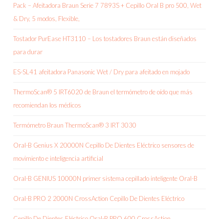
Pack – Afeitadora Braun Serie 7 7893S + Cepillo Oral B pro 500, Wet
& Dry, 5 modos, Flexible,
Tostador PurEase HT3110 – Los tostadores Braun están diseñados
para durar
ES-SL41 afeitadora Panasonic Wet / Dry para afeitado en mojado
ThermoScan® 5 IRT6020 de Braun el termómetro de oído que más
recomiendan los médicos
Termómetro Braun ThermoScan® 3 IRT 3030
Oral-B Genius X 20000N Cepillo De Dientes Eléctrico sensores de
movimiento e inteligencia artificial
Oral-B GENIUS 10000N primer sistema cepillado inteligente Oral-B
Oral-B PRO 2 2000N CrossAction Cepillo De Dientes Eléctrico
Cepillo De Dientes Eléctrico Oral-B PRO 600 CrossAction