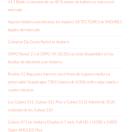
A13 Bionic y consumo de un 40 % menos de batería es único en el
mercado
Aquí en Andorra encontrarás los mejores DETECTORES de RADARES
legales del mercado
Comprar Dji Osmo Pocket in Andorra
OPPO Reno2 Z y el OPPO A9 (2020) ya están disponibles en las
tiendas de electrónica en Andorra
Realme X2 llega para hacerse con el trono de la gama media su
procesador Snapdragon 730G batería de 4.000 mAh carga rápida y
cuatro cámaras
Los Galaxy S11, Galaxy S11 Plus y Galaxy S11E febrero de 2020
evolución de los Galaxy S10
Galaxy A71 en Andorra Display 6.7-inch, Full HD + (1080 x 2400)
Super AMOLED Plus