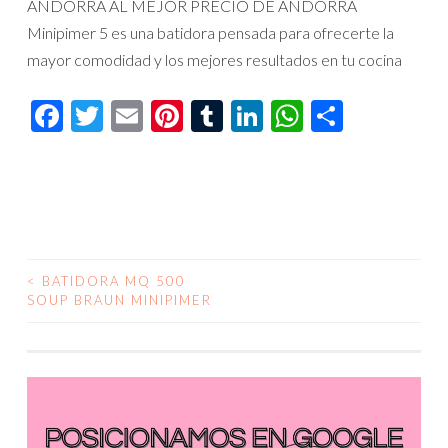
ANDORRA AL MEJOR PRECIO DE ANDORRA
Minipimer 5 es una batidora pensada para ofrecerte la
mayor comodidad y los mejores resultados en tu cocina
Facebook
Twitter
Email
Pinterest
Tumblr
LinkedIn
WhatsAp
Compar
<
BATIDORA MQ 500
NAVEGACIÓN
SOUP BRAUN MINIPIMER
DE
ENTRADAS
Reproductor
de
vídeo