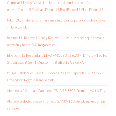
Comprar Móviles Apple al mejor precio de Andorra Lo más
nuevo, iPhone 15 Pro Max, iPhone 15 Pro, iPhone 15 Plus, iPhone 15
Nikon Z8, análisis: la cámara más interesante para los profesionales
en la actualidad
Realme 11, Realme 11 Pro y Realme 11 Pro+: un diseño que llama la
atención y hasta 200 megapíxeles
El Xiaomi 12 Pro pantalla LTPO AMOLED de 6.73 – 1440 p y 120 Hz
Snapdragon 8 Gen 1 Qualcomm, 8 GB o 12 GB de RAM
Philips Batidora de Vaso HR3555/00 900w Capacidad 2l 900 W 2
litros Vidrio Negro y Transparente
Afeitadora Eléctrica – Panasonic ES-LV65-S803 Premium Wet & Dry
Afeitadora eléctrica seco y húmedo S7930/16 Apurado incluso en piel
sensible