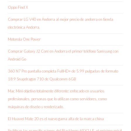
Oppo Find X
Comprar LG V40 en Andorra al mejor precio de andorra en tienda
electrónica Andorra.
Motorola One Power
Comprar Galaxy J2 Core en Andorra el primer teléfono Samsung con
Android Go
360 N7 Pro pantalla completa FullHD+ de 5.99 pulgadas de formato
18:9 Snapdragon 710 de Qualcomm 6GB
Mac Mini objetivo totalmente diferente: enfocado en usuarios
profesionales, personas que lo utilizan como servidores, como
máquinas de diseño y renderizado.
El Huawei Mate 20 es el nuevo gama alta de la marca china
Se filtran las especificaciones del Blackberry KEY2 LE, el próximo móvil