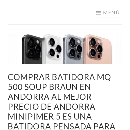
ELECTRÓNICA
Saltar
MENÚ
A LOS
al
MEJORES
contenido
PRECIOS DE
ANDORRA
COMPRAR BATIDORA MQ
500 SOUP BRAUN EN
ANDORRA AL MEJOR
PRECIO DE ANDORRA
MINIPIMER 5 ES UNA
BATIDORA PENSADA PARA