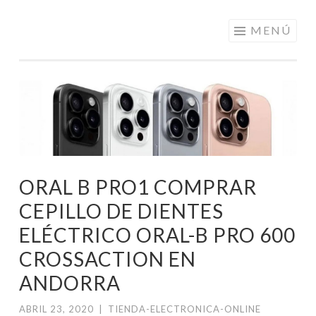
ELECTRÓNICA
Saltar
MENÚ
A LOS
al
MEJORES
contenido
PRECIOS DE
ANDORRA
ORAL B PRO1 COMPRAR
CEPILLO DE DIENTES
ELÉCTRICO ORAL-B PRO 600
CROSSACTION EN
ANDORRA
ABRIL 23, 2020
|
TIENDA-ELECTRONICA-ONLINE