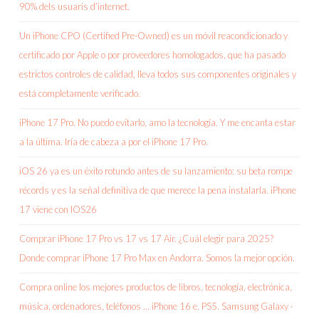
90% dels usuaris d’internet.
Un iPhone CPO (Certified Pre-Owned) es un móvil reacondicionado y
certificado por Apple o por proveedores homologados, que ha pasado
estrictos controles de calidad, lleva todos sus componentes originales y
está completamente verificado.
iPhone 17 Pro. No puedo evitarlo, amo la tecnología. Y me encanta estar
a la última. Iría de cabeza a por el iPhone 17 Pro.
iOS 26 ya es un éxito rotundo antes de su lanzamiento: su beta rompe
récords y es la señal definitiva de que merece la pena instalarla. iPhone
17 viene con IOS26
Comprar iPhone 17 Pro vs 17 vs 17 Air. ¿Cuál elegir para 2025?
Donde comprar iPhone 17 Pro Max en Andorra. Somos la mejor opción.
Compra online los mejores productos de libros, tecnología, electrónica,
música, ordenadores, teléfonos … iPhone 16 e. PS5. Samsung Galaxy ·