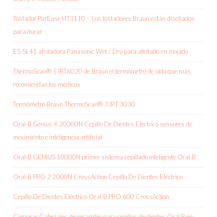
Tostador PurEase HT3110 – Los tostadores Braun están diseñados
para durar
ES-SL41 afeitadora Panasonic Wet / Dry para afeitado en mojado
ThermoScan® 5 IRT6020 de Braun el termómetro de oído que más
recomiendan los médicos
Termómetro Braun ThermoScan® 3 IRT 3030
Oral-B Genius X 20000N Cepillo De Dientes Eléctrico sensores de
movimiento e inteligencia artificial
Oral-B GENIUS 10000N primer sistema cepillado inteligente Oral-B
Oral-B PRO 2 2000N CrossAction Cepillo De Dientes Eléctrico
Cepillo De Dientes Eléctrico Oral-B PRO 600 CrossAction
Comprar Cabezales de recambio para cepillos de dientes Oral B en