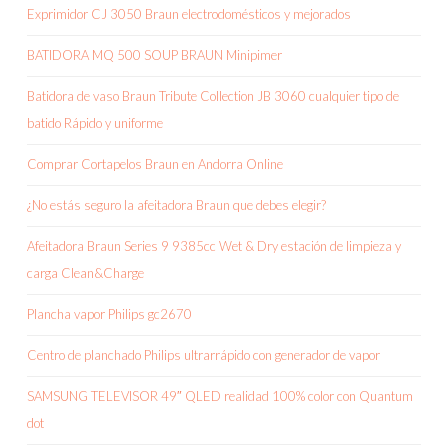
Exprimidor CJ 3050 Braun electrodomésticos y mejorados
BATIDORA MQ 500 SOUP BRAUN Minipimer
Batidora de vaso Braun Tribute Collection JB 3060 cualquier tipo de
batido Rápido y uniforme
Comprar Cortapelos Braun en Andorra Online
¿No estás seguro la afeitadora Braun que debes elegir?
Afeitadora Braun Series 9 9385cc Wet & Dry estación de limpieza y
carga Clean&Charge
Plancha vapor Philips gc2670
Centro de planchado Philips ultrarrápido con generador de vapor
SAMSUNG TELEVISOR 49″ QLED realidad 100% color con Quantum
dot