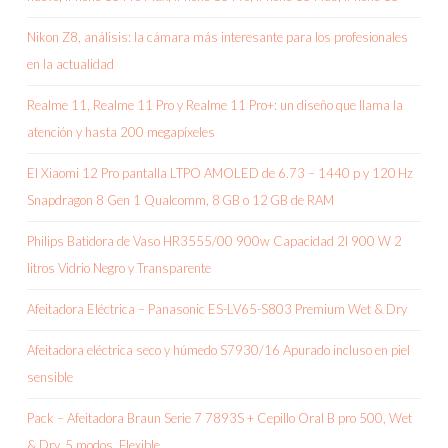
Nikon Z8, análisis: la cámara más interesante para los profesionales
en la actualidad
Realme 11, Realme 11 Pro y Realme 11 Pro+: un diseño que llama la
atención y hasta 200 megapíxeles
El Xiaomi 12 Pro pantalla LTPO AMOLED de 6.73 – 1440 p y 120 Hz
Snapdragon 8 Gen 1 Qualcomm, 8 GB o 12 GB de RAM
Philips Batidora de Vaso HR3555/00 900w Capacidad 2l 900 W 2
litros Vidrio Negro y Transparente
Afeitadora Eléctrica – Panasonic ES-LV65-S803 Premium Wet & Dry
Afeitadora eléctrica seco y húmedo S7930/16 Apurado incluso en piel
sensible
Pack – Afeitadora Braun Serie 7 7893S + Cepillo Oral B pro 500, Wet
& Dry, 5 modos, Flexible,