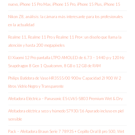
nuevo, iPhone 15 Pro Max, iPhone 15 Pro, iPhone 15 Plus, iPhone 15
Nikon Z8, análisis: la cámara más interesante para los profesionales
en la actualidad
Realme 11, Realme 11 Pro y Realme 11 Pro+: un diseño que llama la
atención y hasta 200 megapíxeles
El Xiaomi 12 Pro pantalla LTPO AMOLED de 6.73 – 1440 p y 120 Hz
Snapdragon 8 Gen 1 Qualcomm, 8 GB o 12 GB de RAM
Philips Batidora de Vaso HR3555/00 900w Capacidad 2l 900 W 2
litros Vidrio Negro y Transparente
Afeitadora Eléctrica – Panasonic ES-LV65-S803 Premium Wet & Dry
Afeitadora eléctrica seco y húmedo S7930/16 Apurado incluso en piel
sensible
Pack – Afeitadora Braun Serie 7 7893S + Cepillo Oral B pro 500, Wet