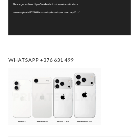
Descargar archivo: https://tienda-electronica-online.online/wp-
content/uploads/2025/09/marquetingdecontinguts.com_.mp4?_=1
WHATSAPP +376 631 499