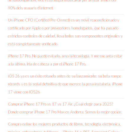
desenvolupament web i estratègia multicanal per arribar a més del
90% dels usuaris d’internet.
Un iPhone CPO (Certified Pre-Owned) es un móvil reacondicionado y
certificado por Apple o por proveedores homologados, que ha pasado
estrictos controles de calidad, lleva todos sus componentes originales y
está completamente verificado.
iPhone 17 Pro. No puedo evitarlo, amo la tecnología. Y me encanta estar
a la última. Iría de cabeza a por el iPhone 17 Pro.
iOS 26 ya es un éxito rotundo antes de su lanzamiento: su beta rompe
récords y es la señal definitiva de que merece la pena instalarla. iPhone
17 viene con IOS26
Comprar iPhone 17 Pro vs 17 vs 17 Air. ¿Cuál elegir para 2025?
Donde comprar iPhone 17 Pro Max en Andorra. Somos la mejor opción.
Compra online los mejores productos de libros, tecnología, electrónica,