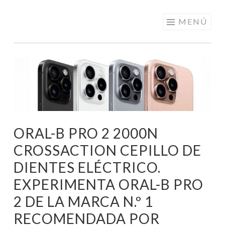
ELECTRÓNICA
Saltar
MENÚ
A LOS
al
MEJORES
contenido
PRECIOS DE
ANDORRA
ORAL-B PRO 2 2000N
CROSSACTION CEPILLO DE
DIENTES ELÉCTRICO.
EXPERIMENTA ORAL-B PRO
2 DE LA MARCA N.º 1
RECOMENDADA POR