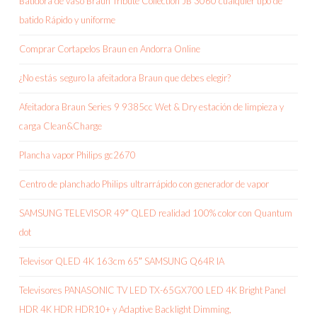
Batidora de vaso Braun Tribute Collection JB 3060 cualquier tipo de
batido Rápido y uniforme
Comprar Cortapelos Braun en Andorra Online
¿No estás seguro la afeitadora Braun que debes elegir?
Afeitadora Braun Series 9 9385cc Wet & Dry estación de limpieza y
carga Clean&Charge
Plancha vapor Philips gc2670
Centro de planchado Philips ultrarrápido con generador de vapor
SAMSUNG TELEVISOR 49″ QLED realidad 100% color con Quantum
dot
Televisor QLED 4K 163cm 65″ SAMSUNG Q64R IA
Televisores PANASONIC TV LED TX-65GX700 LED 4K Bright Panel
HDR 4K HDR HDR10+ y Adaptive Backlight Dimming,