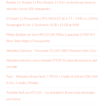
Realme 11, Realme 11 Pro y Realme 11 Pro+: un diseño que llama la
atención y hasta 200 megapíxeles
El Xiaomi 12 Pro pantalla LTPO AMOLED de 6.73 – 1440 p y 120 Hz
Snapdragon 8 Gen 1 Qualcomm, 8 GB o 12 GB de RAM
Philips Batidora de Vaso HR3555/00 900w Capacidad 2l 900 W 2
litros Vidrio Negro y Transparente
Afeitadora Eléctrica – Panasonic ES-LV65-S803 Premium Wet & Dry
Afeitadora eléctrica seco y húmedo S7930/16 Apurado incluso en piel
sensible
Pack – Afeitadora Braun Serie 7 7893S + Cepillo Oral B pro 500, Wet
& Dry, 5 modos, Flexible,
Tostador PurEase HT3110 – Los tostadores Braun están diseñados
para durar