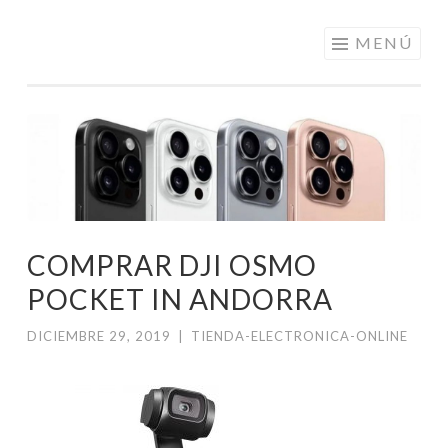
ELECTRÓNICA
Saltar
MENÚ
A LOS
al
MEJORES
contenido
PRECIOS DE
ANDORRA
COMPRAR DJI OSMO
POCKET IN ANDORRA
DICIEMBRE 29, 2019
|
TIENDA-ELECTRONICA-ONLINE