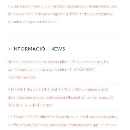
+ INFORMACIÓ – NEWS
Mejores productos para vender online. Llámanos o escriba y les
ayudaremos a crear su negocio online. T.+376360387 –
+33786568901.
A MARKETING DE CONTINGUTS ANDORRA, combinem SEO,
desenvolupament web i estratègia multicanal per arribar a més del
90% dels usuaris d’internet.
Un iPhone CPO (Certified Pre-Owned) es un móvil reacondicionado y
certificado por Apple o por proveedores homologados, que ha pasado