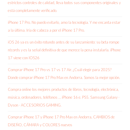
estrictos controles de calidad, lleva todos sus componentes originales y
está completamente verificado.
iPhone 17 Pro. No puedo evitarlo, amo la tecnología. Y me encanta estar
a la última. Iría de cabeza a por el iPhone 17 Pro.
iOS 26 ya es un éxito rotundo antes de su lanzamiento: su beta rompe
récords y es la señal definitiva de que merece la pena instalarla. iPhone
17 viene con IOS26
Comprar iPhone 17 Pro vs 17 vs 17 Air. ¿Cuál elegir para 2025?
Donde comprar iPhone 17 Pro Max en Andorra. Somos la mejor opción.
Compra online los mejores productos de libros, tecnología, electrónica,
música, ordenadores, teléfonos … iPhone 16 e. PS5. Samsung Galaxy ·
Dyson · ACCESORIOS GAMING.
Comprar iPhone 17 y iPhone 17 Pro Max en Andorra, CAMBIOS de
DISEÑO, CÁMARA y COLORES nuevos