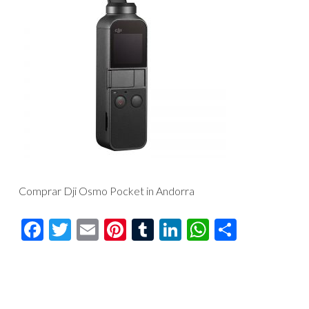
Comprar Dji Osmo Pocket in Andorra
Facebook
Twitter
Email
Pinterest
Tumblr
LinkedIn
WhatsAp
Compar