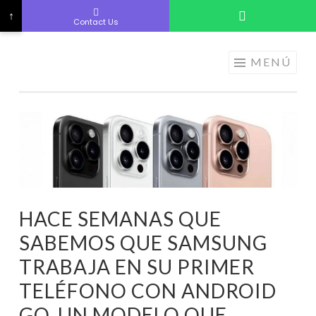
↑
Contact Us
ELECTRÓNICA
Saltar
MENÚ
A LOS
al
MEJORES
contenido
PRECIOS DE
ANDORRA
HACE SEMANAS QUE
SABEMOS QUE SAMSUNG
TRABAJA EN SU PRIMER
TELÉFONO CON ANDROID
GO. UN MODELO QUE