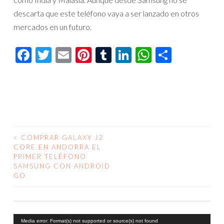
descarta que este teléfono vaya a ser lanzado en otros
mercados en un futuro.
Facebook
Twitter
Email
Pinterest
Tumblr
LinkedIn
WhatsAp
Compar
<
COMPRAR GALAXY J2
NAVEGACIÓN
CORE EN ANDORRA EL
PRIMER TELÉFONO
DE
SAMSUNG CON ANDROID
GO
ENTRADAS
Reproductor
Media error: Format(s) not supported or source(s) not found