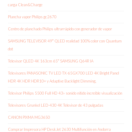
carga Clean&Charge
Plancha vapor Philips gc2670
Centro de planchado Philips ultrarrápido con generador de vapor
SAMSUNG TELEVISOR 49″ QLED realidad 100% color con Quantum
dot
Televisor QLED 4K 163cm 65″ SAMSUNG Q64R IA
Televisores PANASONIC TV LED TX-65GX700 LED 4K Bright Panel
HDR 4K HDR HDR10+ y Adaptive Backlight Dimming,
Televisor Philips 5500 Full HD 43» sonido nítido increíble visualización
Televisores Grunkel LED-430 4K Televisor de 43 pulgadas
CANON PIXMA MG3650
Comprar Impresora HP DeskJet 2630 Multifunción en Andorra