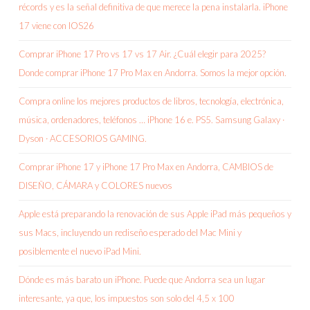
récords y es la señal definitiva de que merece la pena instalarla. iPhone
17 viene con IOS26
Comprar iPhone 17 Pro vs 17 vs 17 Air. ¿Cuál elegir para 2025?
Donde comprar iPhone 17 Pro Max en Andorra. Somos la mejor opción.
Compra online los mejores productos de libros, tecnología, electrónica,
música, ordenadores, teléfonos … iPhone 16 e. PS5. Samsung Galaxy ·
Dyson · ACCESORIOS GAMING.
Comprar iPhone 17 y iPhone 17 Pro Max en Andorra, CAMBIOS de
DISEÑO, CÁMARA y COLORES nuevos
Apple está preparando la renovación de sus Apple iPad más pequeños y
sus Macs, incluyendo un rediseño esperado del Mac Mini y
posiblemente el nuevo iPad Mini.
Dónde es más barato un iPhone. Puede que Andorra sea un lugar
interesante, ya que, los impuestos son solo del 4,5 x 100