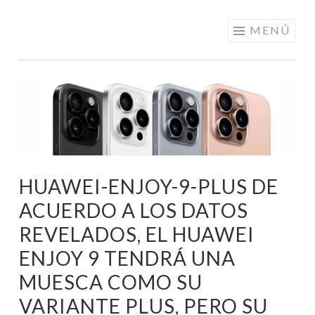
ELECTRÓNICA
Saltar
MENÚ
A LOS
al
MEJORES
contenido
PRECIOS DE
ANDORRA
HUAWEI-ENJOY-9-PLUS DE
ACUERDO A LOS DATOS
REVELADOS, EL HUAWEI
ENJOY 9 TENDRÁ UNA
MUESCA COMO SU
VARIANTE PLUS, PERO SU