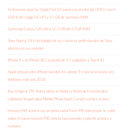
Ya tenemos aquí los Oppo Find X2 panel con resolución QHD+ con el
100 % del rango DCI-P3 y 12 GB de memoria RAM
Samsung Galaxy S20 Ultra 5G 128GB+12GB RAM
Sony Xperia 1 II la tecnología de las cámaras profesionales de Sony
aterriza en sus móviles
IPhone 9 y no iPhone SE2 pantalla de 4,7 pulgadas y Touch ID
Apple prepara dos iPhone baratos los iphone 9 y lanzaría hasta seis
teléfonos este año 2020
Buy Original ZTE Nubia alpha in Andorra Nubia α A wristwatch
cellphone Snapdragon Mobile Phone band Curved surface screen
Huawei P40 vendrá con un procesador Kirin 990 todo lo que se sabe
sobre el nuevo Huawei P40 precio, lanzamiento, especificaciones y
rumores