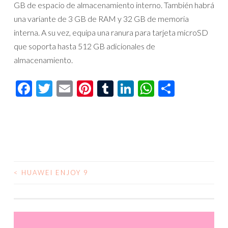
GB de espacio de almacenamiento interno. También habrá
una variante de 3 GB de RAM y 32 GB de memoria
interna. A su vez, equipa una ranura para tarjeta microSD
que soporta hasta 512 GB adicionales de
almacenamiento.
Facebook
Twitter
Email
Pinterest
Tumblr
LinkedIn
WhatsAp
Compar
<
HUAWEI ENJOY 9
NAVEGACIÓN
DE
ENTRADAS
Reproductor