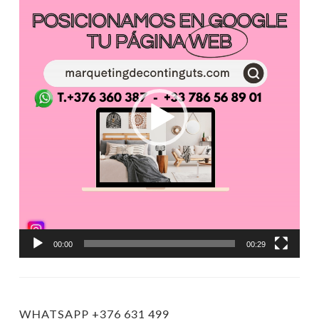
de
vídeo
00:00
00:29
WHATSAPP +376 631 499