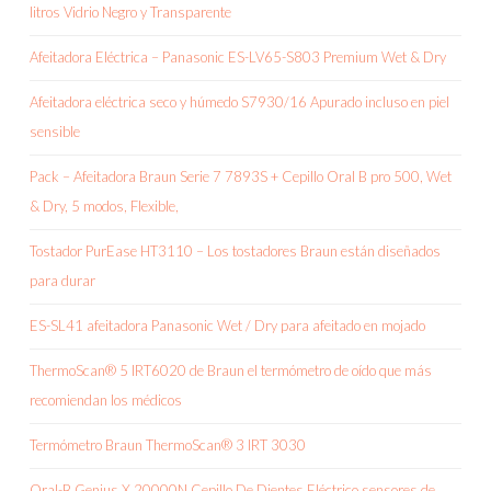
litros Vidrio Negro y Transparente
Afeitadora Eléctrica – Panasonic ES-LV65-S803 Premium Wet & Dry
Afeitadora eléctrica seco y húmedo S7930/16 Apurado incluso en piel
sensible
Pack – Afeitadora Braun Serie 7 7893S + Cepillo Oral B pro 500, Wet
& Dry, 5 modos, Flexible,
Tostador PurEase HT3110 – Los tostadores Braun están diseñados
para durar
ES-SL41 afeitadora Panasonic Wet / Dry para afeitado en mojado
ThermoScan® 5 IRT6020 de Braun el termómetro de oído que más
recomiendan los médicos
Termómetro Braun ThermoScan® 3 IRT 3030
Oral-B Genius X 20000N Cepillo De Dientes Eléctrico sensores de