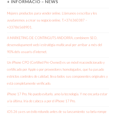
+ INFORMACIÓ – NEWS
Mejores productos para vender online. Llámanos o escriba y les
ayudaremos a crear su negocio online. T.+376360387 –
+33786568901.
A MARKETING DE CONTINGUTS ANDORRA, combinem SEO,
desenvolupament web i estratègia multicanal per arribar a més del
90% dels usuaris d’internet.
Un iPhone CPO (Certified Pre-Owned) es un móvil reacondicionado y
certificado por Apple o por proveedores homologados, que ha pasado
estrictos controles de calidad, lleva todos sus componentes originales y
está completamente verificado.
iPhone 17 Pro. No puedo evitarlo, amo la tecnología. Y me encanta estar
a la última. Iría de cabeza a por el iPhone 17 Pro.
iOS 26 ya es un éxito rotundo antes de su lanzamiento: su beta rompe