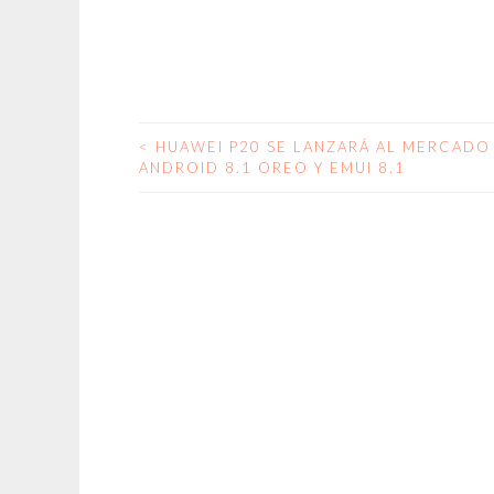
<
HUAWEI P20 SE LANZARÁ AL MERCADO
NAVEGACIÓN
ANDROID 8.1 OREO Y EMUI 8.1
DE
ENTRADAS