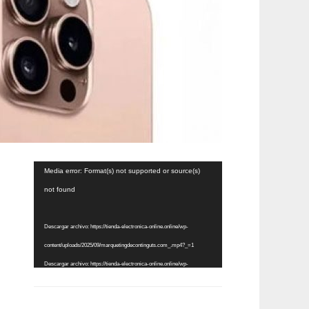
Reproductor
Media error: Format(s) not supported or source(s)
de
not found
vídeo
Descargar archivo: https://tienda-electronica-online.online/wp-
content/uploads/2025/09/marquetingdecontinguts.com_.mp4?_=1
Descargar archivo: https://tienda-electronica-online.online/wp-
content/uploads/2025/09/marquetingdecontinguts.com_.mp4?_=1