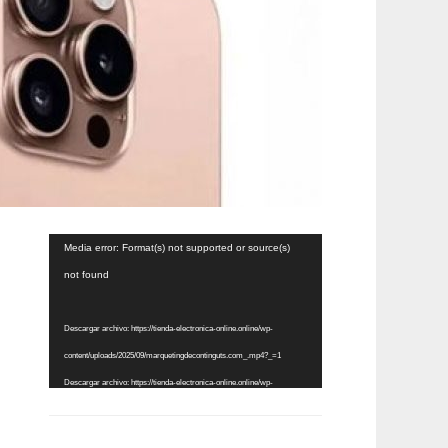
Reproductor
Media error: Format(s) not supported or source(s)
de
not found
vídeo
Descargar archivo: https://tienda-electronica-online.online/wp-
content/uploads/2025/09/marquetingdecontinguts.com_.mp4?_=1
Descargar archivo: https://tienda-electronica-online.online/wp-
content/uploads/2025/09/marquetingdecontinguts.com_.mp4?_=1