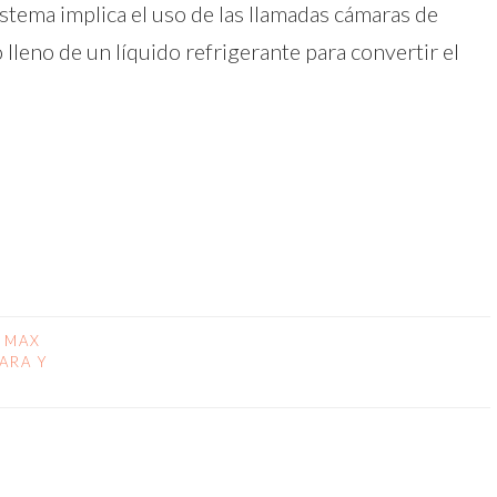
stema implica el uso de las llamadas cámaras de
lleno de un líquido refrigerante para convertir el
dIn
atsApp
Compartir
 MAX
ARA Y