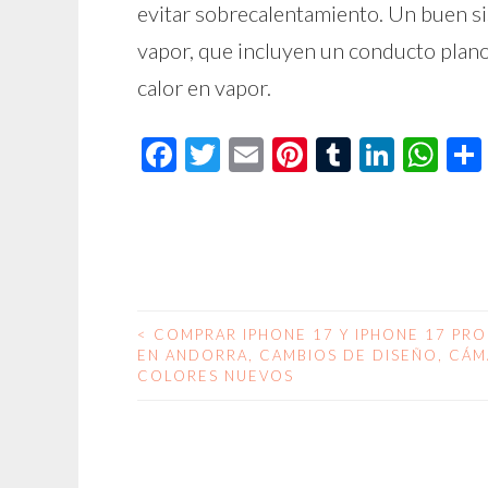
evitar sobrecalentamiento. Un buen si
vapor, que incluyen un conducto plano 
calor en vapor.
Facebook
Twitter
Email
Pinterest
Tumblr
Linke
Wh
<
COMPRAR IPHONE 17 Y IPHONE 17 PRO
NAVEGACIÓN
EN ANDORRA, CAMBIOS DE DISEÑO, CÁM
COLORES NUEVOS
DE
ENTRADAS