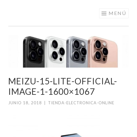
ELECTRÓNICA
Saltar
MENÚ
A LOS
al
MEJORES
contenido
PRECIOS DE
ANDORRA
MEIZU-15-LITE-OFFICIAL-
IMAGE-1-1600×1067
JUNIO 18, 2018
|
TIENDA-ELECTRONICA-ONLINE