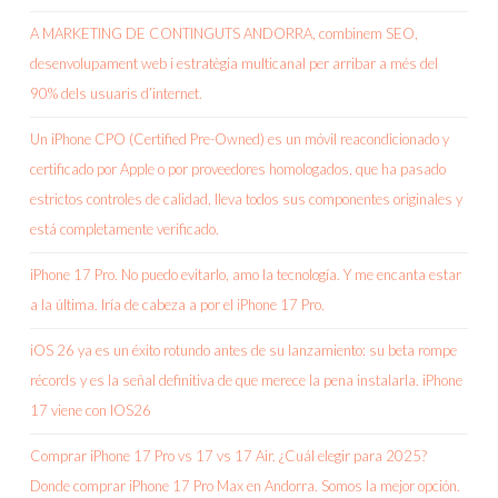
A MARKETING DE CONTINGUTS ANDORRA, combinem SEO,
desenvolupament web i estratègia multicanal per arribar a més del
90% dels usuaris d’internet.
Un iPhone CPO (Certified Pre-Owned) es un móvil reacondicionado y
certificado por Apple o por proveedores homologados, que ha pasado
estrictos controles de calidad, lleva todos sus componentes originales y
está completamente verificado.
iPhone 17 Pro. No puedo evitarlo, amo la tecnología. Y me encanta estar
a la última. Iría de cabeza a por el iPhone 17 Pro.
iOS 26 ya es un éxito rotundo antes de su lanzamiento: su beta rompe
récords y es la señal definitiva de que merece la pena instalarla. iPhone
17 viene con IOS26
Comprar iPhone 17 Pro vs 17 vs 17 Air. ¿Cuál elegir para 2025?
Donde comprar iPhone 17 Pro Max en Andorra. Somos la mejor opción.