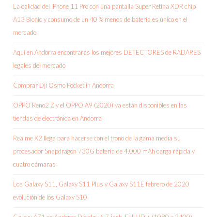
La calidad del iPhone 11 Pro con una pantalla Super Retina XDR chip
A13 Bionic y consumo de un 40 % menos de batería es único en el
mercado
Aquí en Andorra encontrarás los mejores DETECTORES de RADARES
legales del mercado
Comprar Dji Osmo Pocket in Andorra
OPPO Reno2 Z y el OPPO A9 (2020) ya están disponibles en las
tiendas de electrónica en Andorra
Realme X2 llega para hacerse con el trono de la gama media su
procesador Snapdragon 730G batería de 4.000 mAh carga rápida y
cuatro cámaras
Los Galaxy S11, Galaxy S11 Plus y Galaxy S11E febrero de 2020
evolución de los Galaxy S10