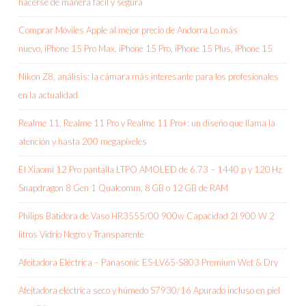
hacerse de manera fácil y segura
Comprar Móviles Apple al mejor precio de Andorra Lo más
nuevo, iPhone 15 Pro Max, iPhone 15 Pro, iPhone 15 Plus, iPhone 15
Nikon Z8, análisis: la cámara más interesante para los profesionales
en la actualidad
Realme 11, Realme 11 Pro y Realme 11 Pro+: un diseño que llama la
atención y hasta 200 megapíxeles
El Xiaomi 12 Pro pantalla LTPO AMOLED de 6.73 – 1440 p y 120 Hz
Snapdragon 8 Gen 1 Qualcomm, 8 GB o 12 GB de RAM
Philips Batidora de Vaso HR3555/00 900w Capacidad 2l 900 W 2
litros Vidrio Negro y Transparente
Afeitadora Eléctrica – Panasonic ES-LV65-S803 Premium Wet & Dry
Afeitadora eléctrica seco y húmedo S7930/16 Apurado incluso en piel