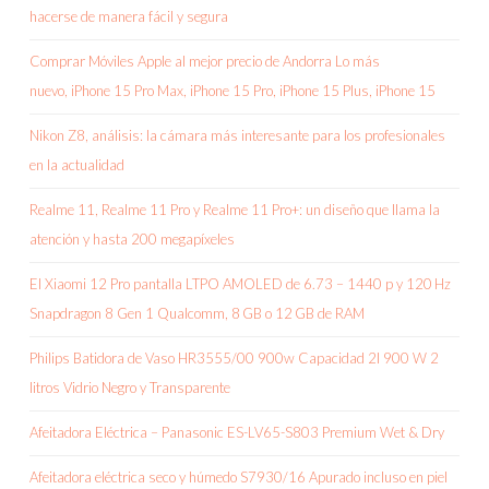
hacerse de manera fácil y segura
Comprar Móviles Apple al mejor precio de Andorra Lo más
nuevo, iPhone 15 Pro Max, iPhone 15 Pro, iPhone 15 Plus, iPhone 15
Nikon Z8, análisis: la cámara más interesante para los profesionales
en la actualidad
Realme 11, Realme 11 Pro y Realme 11 Pro+: un diseño que llama la
atención y hasta 200 megapíxeles
El Xiaomi 12 Pro pantalla LTPO AMOLED de 6.73 – 1440 p y 120 Hz
Snapdragon 8 Gen 1 Qualcomm, 8 GB o 12 GB de RAM
Philips Batidora de Vaso HR3555/00 900w Capacidad 2l 900 W 2
litros Vidrio Negro y Transparente
Afeitadora Eléctrica – Panasonic ES-LV65-S803 Premium Wet & Dry
Afeitadora eléctrica seco y húmedo S7930/16 Apurado incluso en piel