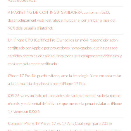
+33786568901.
A MARKETING DE CONTINGUTS ANDORRA, combinem SEO,
desenvolupament web i estratègia multicanal per arribar a més del
90% dels usuaris d’internet.
Un iPhone CPO (Certified Pre-Owned) es un móvil reacondicionado y
certificado por Apple o por proveedores homologados, que ha pasado
estrictos controles de calidad, lleva todos sus componentes originales y
está completamente verificado.
iPhone 17 Pro. No puedo evitarlo, amo la tecnología. Y me encanta estar
a la última. Iría de cabeza a por el iPhone 17 Pro.
iOS 26 ya es un éxito rotundo antes de su lanzamiento: su beta rompe
récords y es la señal definitiva de que merece la pena instalarla. iPhone
17 viene con IOS26
Comprar iPhone 17 Pro vs 17 vs 17 Air. ¿Cuál elegir para 2025?