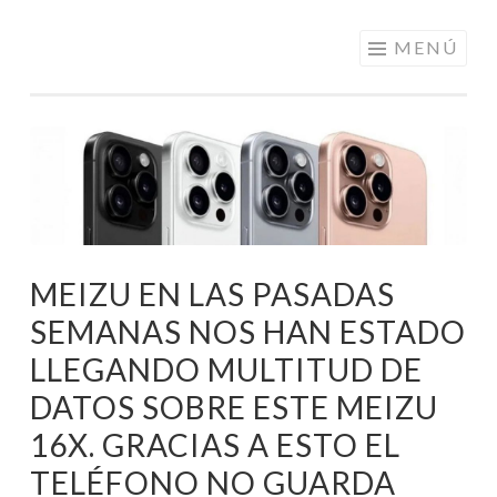
ELECTRÓNICA
Saltar
MENÚ
A LOS
al
MEJORES
contenido
PRECIOS DE
ANDORRA
MEIZU EN LAS PASADAS
SEMANAS NOS HAN ESTADO
LLEGANDO MULTITUD DE
DATOS SOBRE ESTE MEIZU
16X. GRACIAS A ESTO EL
TELÉFONO NO GUARDA