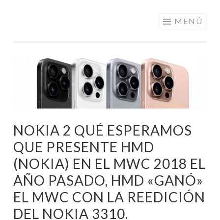
ELECTRÓNICA
Saltar
MENÚ
A LOS
al
MEJORES
contenido
PRECIOS DE
ANDORRA
NOKIA 2 QUÉ ESPERAMOS
QUE PRESENTE HMD
(NOKIA) EN EL MWC 2018 EL
AÑO PASADO, HMD «GANÓ»
EL MWC CON LA REEDICIÓN
DEL NOKIA 3310.