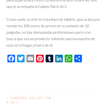
que lo acompaña el Galaxy Tab A 10.5.
Como suele ocurrir en esta línea de tablets, que acaba por
rondar los 200 euros de precio en su variante de 10
pulgadas, no hay demasiadas pretensiones pero sí se
busca que sea un producto solvente para la mayoría de
usos en el hogar y fuera de él.
Facebook
Twitter
Email
Pinterest
Tumblr
LinkedIn
WhatsAp
Compar
<
SAMSUNG GALAXY TAB
NAVEGACIÓN
A 10.5