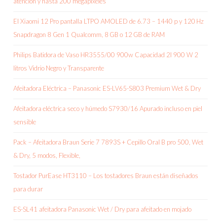
atención y hasta 200 megapíxeles
El Xiaomi 12 Pro pantalla LTPO AMOLED de 6.73 – 1440 p y 120 Hz
Snapdragon 8 Gen 1 Qualcomm, 8 GB o 12 GB de RAM
Philips Batidora de Vaso HR3555/00 900w Capacidad 2l 900 W 2
litros Vidrio Negro y Transparente
Afeitadora Eléctrica – Panasonic ES-LV65-S803 Premium Wet & Dry
Afeitadora eléctrica seco y húmedo S7930/16 Apurado incluso en piel
sensible
Pack – Afeitadora Braun Serie 7 7893S + Cepillo Oral B pro 500, Wet
& Dry, 5 modos, Flexible,
Tostador PurEase HT3110 – Los tostadores Braun están diseñados
para durar
ES-SL41 afeitadora Panasonic Wet / Dry para afeitado en mojado