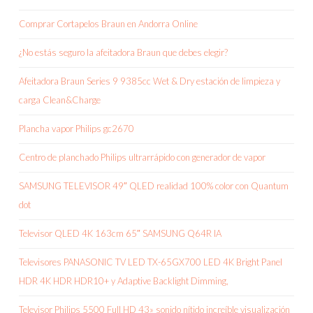
Comprar Cortapelos Braun en Andorra Online
¿No estás seguro la afeitadora Braun que debes elegir?
Afeitadora Braun Series 9 9385cc Wet & Dry estación de limpieza y
carga Clean&Charge
Plancha vapor Philips gc2670
Centro de planchado Philips ultrarrápido con generador de vapor
SAMSUNG TELEVISOR 49″ QLED realidad 100% color con Quantum
dot
Televisor QLED 4K 163cm 65″ SAMSUNG Q64R IA
Televisores PANASONIC TV LED TX-65GX700 LED 4K Bright Panel
HDR 4K HDR HDR10+ y Adaptive Backlight Dimming,
Televisor Philips 5500 Full HD 43» sonido nítido increíble visualización