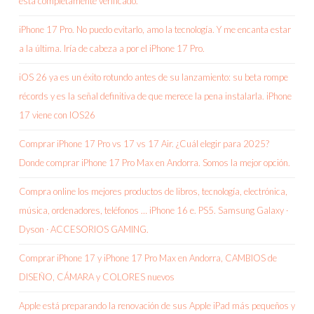
está completamente verificado.
iPhone 17 Pro. No puedo evitarlo, amo la tecnología. Y me encanta estar
a la última. Iría de cabeza a por el iPhone 17 Pro.
iOS 26 ya es un éxito rotundo antes de su lanzamiento: su beta rompe
récords y es la señal definitiva de que merece la pena instalarla. iPhone
17 viene con IOS26
Comprar iPhone 17 Pro vs 17 vs 17 Air. ¿Cuál elegir para 2025?
Donde comprar iPhone 17 Pro Max en Andorra. Somos la mejor opción.
Compra online los mejores productos de libros, tecnología, electrónica,
música, ordenadores, teléfonos … iPhone 16 e. PS5. Samsung Galaxy ·
Dyson · ACCESORIOS GAMING.
Comprar iPhone 17 y iPhone 17 Pro Max en Andorra, CAMBIOS de
DISEÑO, CÁMARA y COLORES nuevos
Apple está preparando la renovación de sus Apple iPad más pequeños y