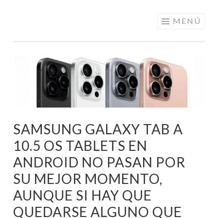
ELECTRÓNICA
Saltar
MENÚ
A LOS
al
MEJORES
contenido
PRECIOS DE
ANDORRA
SAMSUNG GALAXY TAB A
10.5 OS TABLETS EN
ANDROID NO PASAN POR
SU MEJOR MOMENTO,
AUNQUE SI HAY QUE
QUEDARSE ALGUNO QUE