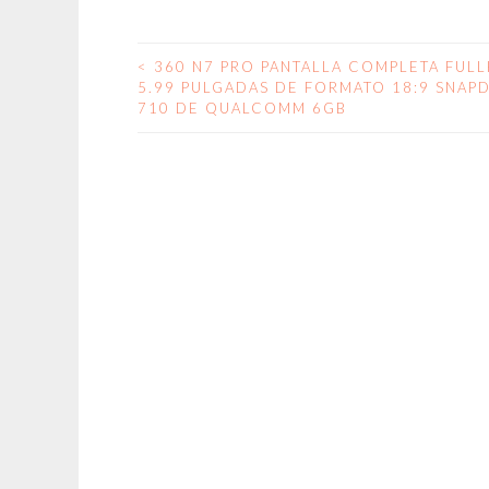
<
360 N7 PRO PANTALLA COMPLETA FUL
NAVEGACIÓN
5.99 PULGADAS DE FORMATO 18:9 SNA
710 DE QUALCOMM 6GB
DE
ENTRADAS