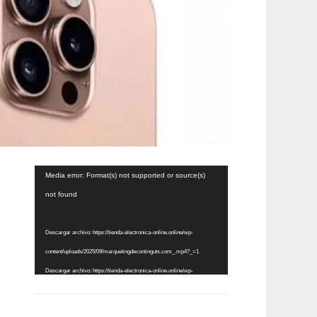
Reproductor
Media error: Format(s) not supported or source(s)
de
not found
vídeo
Descargar archivo: https://tienda-electronica-online.online/wp-
content/uploads/2025/09/marquetingdecontinguts.com_.mp4?_=1
Descargar archivo: https://tienda-electronica-online.online/wp-
content/uploads/2025/09/marquetingdecontinguts.com_.mp4?_=1