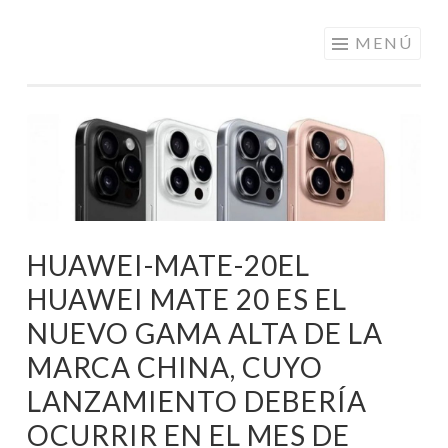
ELECTRÓNICA
Saltar
MENÚ
A LOS
al
MEJORES
contenido
PRECIOS DE
ANDORRA
HUAWEI-MATE-20EL
HUAWEI MATE 20 ES EL
NUEVO GAMA ALTA DE LA
MARCA CHINA, CUYO
LANZAMIENTO DEBERÍA
OCURRIR EN EL MES DE