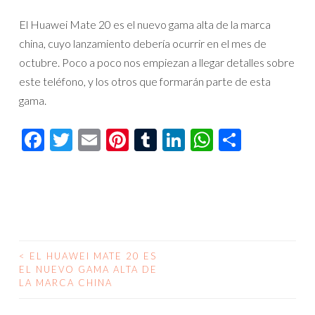
El Huawei Mate 20 es el nuevo gama alta de la marca
china, cuyo lanzamiento debería ocurrir en el mes de
octubre. Poco a poco nos empiezan a llegar detalles sobre
este teléfono, y los otros que formarán parte de esta
gama.
Facebook
Twitter
Email
Pinterest
Tumblr
LinkedIn
WhatsAp
Compar
<
EL HUAWEI MATE 20 ES
NAVEGACIÓN
EL NUEVO GAMA ALTA DE
LA MARCA CHINA
DE