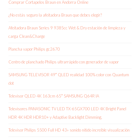
Comprar Cortapelos Braun en Andorra Online
¿No estás seguro la afeitadora Braun que debes elegir?
Afeitadora Braun Series 9 9385cc Wet & Dry estación de limpieza y
carga Clean&Charge
Plancha vapor Philips gc2670
Centro de planchado Philips ultrarrápido con generador de vapor
SAMSUNG TELEVISOR 49″ QLED realidad 100% color con Quantum
dot
Televisor QLED 4K 163cm 65″ SAMSUNG Q64R IA
Televisores PANASONIC TV LED TX-65GX700 LED 4K Bright Panel
HDR 4K HDR HDR10+ y Adaptive Backlight Dimming,
Televisor Philips 5500 Full HD 43» sonido nítido increíble visualización