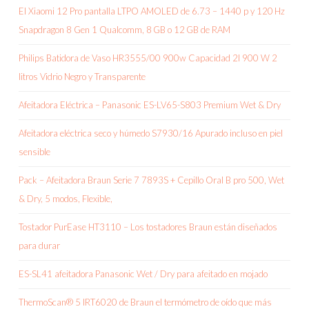
El Xiaomi 12 Pro pantalla LTPO AMOLED de 6.73 – 1440 p y 120 Hz
Snapdragon 8 Gen 1 Qualcomm, 8 GB o 12 GB de RAM
Philips Batidora de Vaso HR3555/00 900w Capacidad 2l 900 W 2
litros Vidrio Negro y Transparente
Afeitadora Eléctrica – Panasonic ES-LV65-S803 Premium Wet & Dry
Afeitadora eléctrica seco y húmedo S7930/16 Apurado incluso en piel
sensible
Pack – Afeitadora Braun Serie 7 7893S + Cepillo Oral B pro 500, Wet
& Dry, 5 modos, Flexible,
Tostador PurEase HT3110 – Los tostadores Braun están diseñados
para durar
ES-SL41 afeitadora Panasonic Wet / Dry para afeitado en mojado
ThermoScan® 5 IRT6020 de Braun el termómetro de oído que más