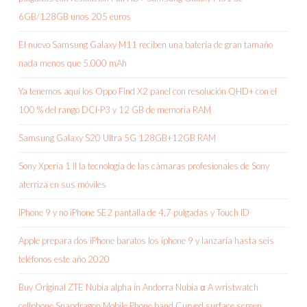
6GB/128GB unos 205 euros
El nuevo Samsung Galaxy M11 reciben una batería de gran tamaño
nada menos que 5.000 mAh
Ya tenemos aquí los Oppo Find X2 panel con resolución QHD+ con el
100 % del rango DCI-P3 y 12 GB de memoria RAM
Samsung Galaxy S20 Ultra 5G 128GB+12GB RAM
Sony Xperia 1 II la tecnología de las cámaras profesionales de Sony
aterriza en sus móviles
IPhone 9 y no iPhone SE2 pantalla de 4,7 pulgadas y Touch ID
Apple prepara dos iPhone baratos los iphone 9 y lanzaría hasta seis
teléfonos este año 2020
Buy Original ZTE Nubia alpha in Andorra Nubia α A wristwatch
cellphone Snapdragon Mobile Phone band Curved surface screen