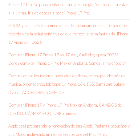
iPhone 17 Pro. No puedo evitarlo, amo la tecnología. Y me encanta estar
a la última. Iría de cabeza a por el iPhone 17 Pro.
iOS 26 ya es un éxito rotundo antes de su lanzamiento: su beta rompe
récords y es la señal definitiva de que merece la pena instalarla. iPhone
17 viene con IOS26
Comprar iPhone 17 Pro vs 17 vs 17 Air. ¿Cuál elegir para 2025?
Donde comprar iPhone 17 Pro Max en Andorra. Somos la mejor opción.
Compra online los mejores productos de libros, tecnología, electrónica,
música, ordenadores, teléfonos … iPhone 16 e. PS5. Samsung Galaxy ·
Dyson · ACCESORIOS GAMING.
Comprar iPhone 17 y iPhone 17 Pro Max en Andorra, CAMBIOS de
DISEÑO, CÁMARA y COLORES nuevos
Apple está preparando la renovación de sus Apple iPad más pequeños y
sus Macs, incluyendo un rediseño esperado del Mac Mini y