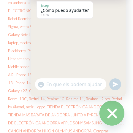
Josep
¿Cómo puedo ayudarte?
14:26
"+CHATY_SETTINGS.LANG.EMOJI_
UNDEF
WhatsApp
Message
HIDE