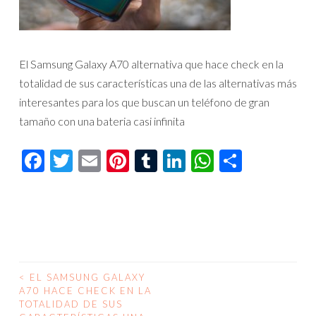
El Samsung Galaxy A70 alternativa que hace check en la
totalidad de sus características una de las alternativas más
interesantes para los que buscan un teléfono de gran
tamaño con una bateria casi infinita
Facebook
Twitter
Email
Pinterest
Tumblr
LinkedIn
WhatsAp
Compar
<
EL SAMSUNG GALAXY
NAVEGACIÓN
A70 HACE CHECK EN LA
TOTALIDAD DE SUS
DE