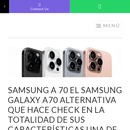
↑
Contact Us
ELECTRÓNICA
Saltar
MENÚ
A LOS
al
MEJORES
contenido
PRECIOS DE
ANDORRA
SAMSUNG A 70 EL SAMSUNG
GALAXY A70 ALTERNATIVA
QUE HACE CHECK EN LA
TOTALIDAD DE SUS
CARACTERÍSTICAS UNA DE