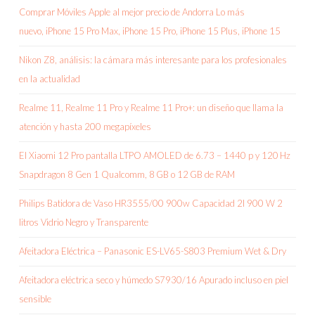
Comprar Móviles Apple al mejor precio de Andorra Lo más
nuevo, iPhone 15 Pro Max, iPhone 15 Pro, iPhone 15 Plus, iPhone 15
Nikon Z8, análisis: la cámara más interesante para los profesionales
en la actualidad
Realme 11, Realme 11 Pro y Realme 11 Pro+: un diseño que llama la
atención y hasta 200 megapíxeles
El Xiaomi 12 Pro pantalla LTPO AMOLED de 6.73 – 1440 p y 120 Hz
Snapdragon 8 Gen 1 Qualcomm, 8 GB o 12 GB de RAM
Philips Batidora de Vaso HR3555/00 900w Capacidad 2l 900 W 2
litros Vidrio Negro y Transparente
Afeitadora Eléctrica – Panasonic ES-LV65-S803 Premium Wet & Dry
Afeitadora eléctrica seco y húmedo S7930/16 Apurado incluso en piel
sensible