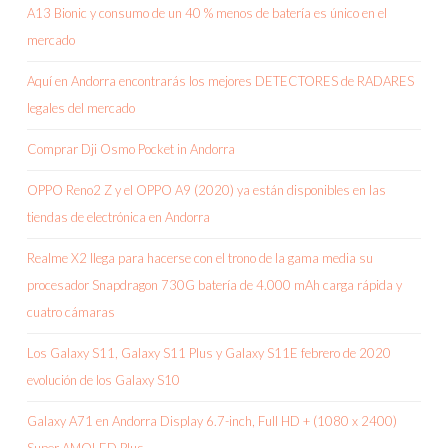
A13 Bionic y consumo de un 40 % menos de batería es único en el
mercado
Aquí en Andorra encontrarás los mejores DETECTORES de RADARES
legales del mercado
Comprar Dji Osmo Pocket in Andorra
OPPO Reno2 Z y el OPPO A9 (2020) ya están disponibles en las
tiendas de electrónica en Andorra
Realme X2 llega para hacerse con el trono de la gama media su
procesador Snapdragon 730G batería de 4.000 mAh carga rápida y
cuatro cámaras
Los Galaxy S11, Galaxy S11 Plus y Galaxy S11E febrero de 2020
evolución de los Galaxy S10
Galaxy A71 en Andorra Display 6.7-inch, Full HD + (1080 x 2400)