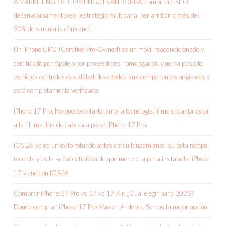
A MARKETING DE CONTINGUTS ANDORRA, combinem SEO,
desenvolupament web i estratègia multicanal per arribar a més del
90% dels usuaris d’internet.
Un iPhone CPO (Certified Pre-Owned) es un móvil reacondicionado y
certificado por Apple o por proveedores homologados, que ha pasado
estrictos controles de calidad, lleva todos sus componentes originales y
está completamente verificado.
iPhone 17 Pro. No puedo evitarlo, amo la tecnología. Y me encanta estar
a la última. Iría de cabeza a por el iPhone 17 Pro.
iOS 26 ya es un éxito rotundo antes de su lanzamiento: su beta rompe
récords y es la señal definitiva de que merece la pena instalarla. iPhone
17 viene con IOS26
Comprar iPhone 17 Pro vs 17 vs 17 Air. ¿Cuál elegir para 2025?
Donde comprar iPhone 17 Pro Max en Andorra. Somos la mejor opción.