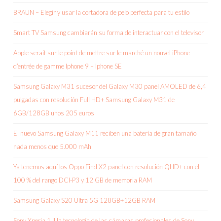
BRAUN – Elegir y usar la cortadora de pelo perfecta para tu estilo
Smart TV Samsung cambiarán su forma de interactuar con el televisor
Apple serait sur le point de mettre sur le marché un nouvel iPhone
d’entrée de gamme Iphone 9 – Iphone SE
Samsung Galaxy M31 sucesor del Galaxy M30 panel AMOLED de 6,4
pulgadas con resolución Full HD+ Samsung Galaxy M31 de
6GB/128GB unos 205 euros
El nuevo Samsung Galaxy M11 reciben una batería de gran tamaño
nada menos que 5.000 mAh
Ya tenemos aquí los Oppo Find X2 panel con resolución QHD+ con el
100 % del rango DCI-P3 y 12 GB de memoria RAM
Samsung Galaxy S20 Ultra 5G 128GB+12GB RAM
Sony Xperia 1 II la tecnología de las cámaras profesionales de Sony