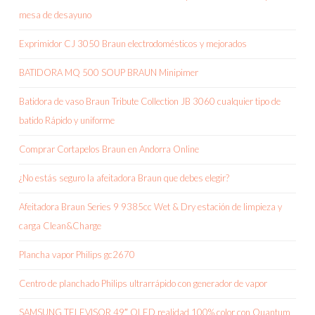
mesa de desayuno
Exprimidor CJ 3050 Braun electrodomésticos y mejorados
BATIDORA MQ 500 SOUP BRAUN Minipimer
Batidora de vaso Braun Tribute Collection JB 3060 cualquier tipo de
batido Rápido y uniforme
Comprar Cortapelos Braun en Andorra Online
¿No estás seguro la afeitadora Braun que debes elegir?
Afeitadora Braun Series 9 9385cc Wet & Dry estación de limpieza y
carga Clean&Charge
Plancha vapor Philips gc2670
Centro de planchado Philips ultrarrápido con generador de vapor
SAMSUNG TELEVISOR 49″ QLED realidad 100% color con Quantum