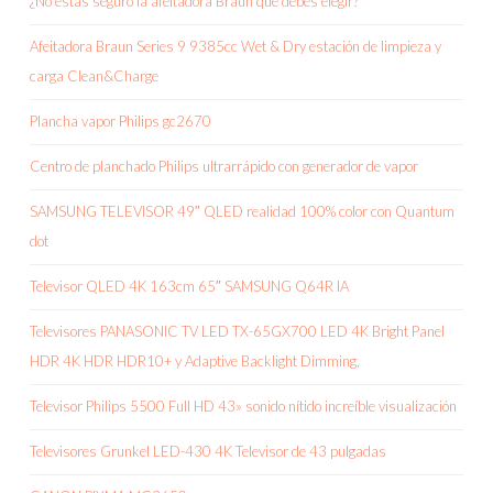
¿No estás seguro la afeitadora Braun que debes elegir?
Afeitadora Braun Series 9 9385cc Wet & Dry estación de limpieza y
carga Clean&Charge
Plancha vapor Philips gc2670
Centro de planchado Philips ultrarrápido con generador de vapor
SAMSUNG TELEVISOR 49″ QLED realidad 100% color con Quantum
dot
Televisor QLED 4K 163cm 65″ SAMSUNG Q64R IA
Televisores PANASONIC TV LED TX-65GX700 LED 4K Bright Panel
HDR 4K HDR HDR10+ y Adaptive Backlight Dimming,
Televisor Philips 5500 Full HD 43» sonido nítido increíble visualización
Televisores Grunkel LED-430 4K Televisor de 43 pulgadas