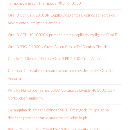
Termómetro Braun ThermoScan® 3 IRT 3030
Oral-B Genius X 20000N Cepillo De Dientes Eléctrico sensores de
movimiento e inteligencia artificial
Oral-B GENIUS 10000N primer sistema cepillado inteligente Oral-B
Oral-B PRO 2 2000N CrossAction Cepillo De Dientes Eléctrico
Cepillo De Dientes Eléctrico Oral-B PRO 600 CrossAction
Comprar Cabezales de recambio para cepillos de dientes Oral B en
Andorra
PHILIPS Hairclipper series 5000 Cortapelos lavable HC5630/15 –
Corte veloz y uniforme
La máquina de afeitar eléctrica S9000 Prestige de Philips se ha
diseñado para deslizarse suavemente sobre la piel
Philips OneBlade Pro QP6510/20 Recorta, perfila y afeita