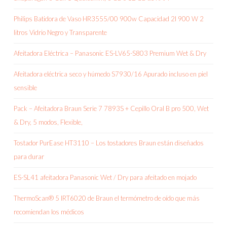
Philips Batidora de Vaso HR3555/00 900w Capacidad 2l 900 W 2
litros Vidrio Negro y Transparente
Afeitadora Eléctrica – Panasonic ES-LV65-S803 Premium Wet & Dry
Afeitadora eléctrica seco y húmedo S7930/16 Apurado incluso en piel
sensible
Pack – Afeitadora Braun Serie 7 7893S + Cepillo Oral B pro 500, Wet
& Dry, 5 modos, Flexible,
Tostador PurEase HT3110 – Los tostadores Braun están diseñados
para durar
ES-SL41 afeitadora Panasonic Wet / Dry para afeitado en mojado
ThermoScan® 5 IRT6020 de Braun el termómetro de oído que más
recomiendan los médicos