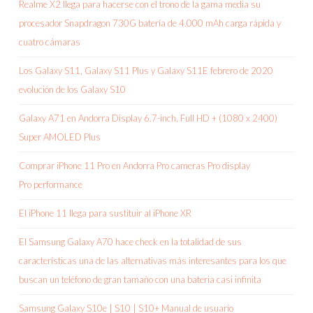
Realme X2 llega para hacerse con el trono de la gama media su
procesador Snapdragon 730G batería de 4.000 mAh carga rápida y
cuatro cámaras
Los Galaxy S11, Galaxy S11 Plus y Galaxy S11E febrero de 2020
evolución de los Galaxy S10
Galaxy A71 en Andorra Display 6.7-inch, Full HD + (1080 x 2400)
Super AMOLED Plus
Comprar iPhone 11 Pro en Andorra Pro cameras Pro display
Pro performance
El iPhone 11 llega para sustituir al iPhone XR
El Samsung Galaxy A70 hace check en la totalidad de sus
características una de las alternativas más interesantes para los que
buscan un teléfono de gran tamaño con una bateria casi infinita
Samsung Galaxy S10e | S10 | S10+ Manual de usuario