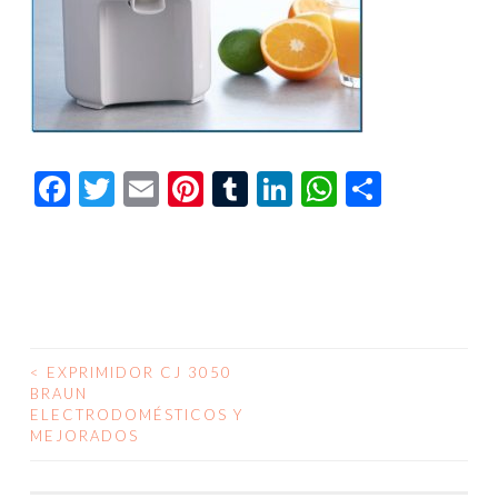
Facebook
Twitter
Email
Pinterest
Tumblr
LinkedIn
WhatsAp
Compar
<
EXPRIMIDOR CJ 3050
NAVEGACIÓN
BRAUN
ELECTRODOMÉSTICOS Y
DE
MEJORADOS
ENTRADAS