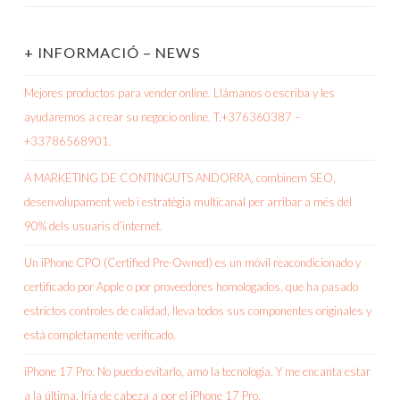
+ INFORMACIÓ – NEWS
Mejores productos para vender online. Llámanos o escriba y les
ayudaremos a crear su negocio online. T.+376360387 –
+33786568901.
A MARKETING DE CONTINGUTS ANDORRA, combinem SEO,
desenvolupament web i estratègia multicanal per arribar a més del
90% dels usuaris d’internet.
Un iPhone CPO (Certified Pre-Owned) es un móvil reacondicionado y
certificado por Apple o por proveedores homologados, que ha pasado
estrictos controles de calidad, lleva todos sus componentes originales y
está completamente verificado.
iPhone 17 Pro. No puedo evitarlo, amo la tecnología. Y me encanta estar
a la última. Iría de cabeza a por el iPhone 17 Pro.