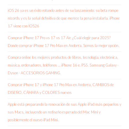
iOS 26 ya es un éxito rotundo antes de su lanzamiento: su beta rompe
récords y es la señal definitiva de que merece la pena instalarla. iPhone
17 viene con IOS26
Comprar iPhone 17 Pro vs 17 vs 17 Air. ¿Cuál elegir para 2025?
Donde comprar iPhone 17 Pro Max en Andorra. Somos la mejor opción.
Compra online los mejores productos de libros, tecnología, electrónica,
música, ordenadores, teléfonos … iPhone 16 e. PS5. Samsung Galaxy ·
Dyson · ACCESORIOS GAMING.
Comprar iPhone 17 y iPhone 17 Pro Max en Andorra, CAMBIOS de
DISEÑO, CÁMARA y COLORES nuevos
Apple está preparando la renovación de sus Apple iPad más pequeños y
sus Macs, incluyendo un rediseño esperado del Mac Mini y
posiblemente el nuevo iPad Mini.