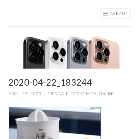
ELECTRÓNICA
Saltar
MENÚ
A LOS
al
MEJORES
contenido
PRECIOS DE
ANDORRA
2020-04-22_183244
ABRIL 22, 2020
|
TIENDA-ELECTRONICA-ONLINE