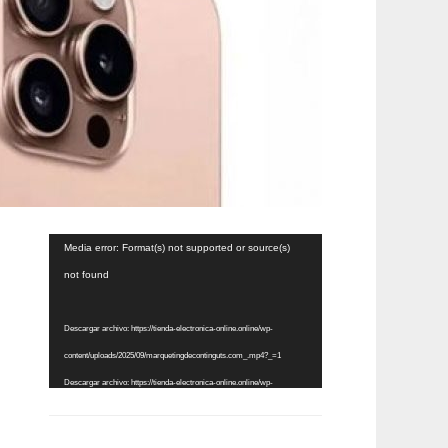
Reproductor
Media error: Format(s) not supported or source(s)
de
not found
vídeo
Descargar archivo: https://tienda-electronica-online.online/wp-
content/uploads/2025/09/marquetingdecontinguts.com_.mp4?_=1
Descargar archivo: https://tienda-electronica-online.online/wp-
content/uploads/2025/09/marquetingdecontinguts.com_.mp4?_=1