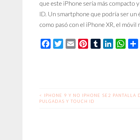
que este iPhone sería más compacto y 
ID. Un smartphone que podría ser un é
como pasó con el iPhone XR, el móvil
Facebook
Twitter
Email
Pinterest
Tumblr
Linke
Wh
<
IPHONE 9 Y NO IPHONE SE2 PANTALLA 
NAVEGACIÓN
PULGADAS Y TOUCH ID
DE
ENTRADAS