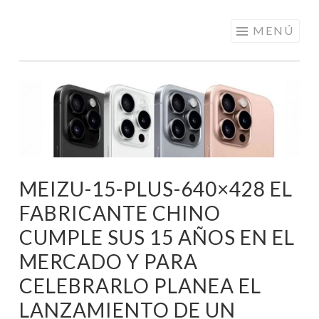
ELECTRÓNICA
Saltar
MENÚ
A LOS
al
MEJORES
contenido
PRECIOS DE
ANDORRA
MEIZU-15-PLUS-640×428 EL
FABRICANTE CHINO
CUMPLE SUS 15 AÑOS EN EL
MERCADO Y PARA
CELEBRARLO PLANEA EL
LANZAMIENTO DE UN