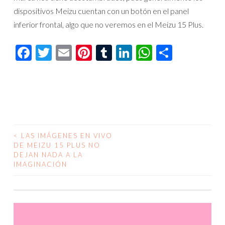
dispositivos Meizu cuentan con un botón en el panel
inferior frontal, algo que no veremos en el Meizu 15 Plus.
Facebook
Twitter
Email
Pinterest
Tumblr
LinkedIn
WhatsAp
Compar
<
LAS IMÁGENES EN VIVO
NAVEGACIÓN
DE MEIZU 15 PLUS NO
DEJAN NADA A LA
DE
IMAGINACIÓN
ENTRADAS
Reproductor
de