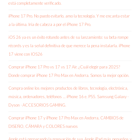
está completamente verificado.
iPhone 17 Pro. No puedo evitarlo, amo la tecnología. Y me encanta estar
a la última. Iría de cabeza a por el iPhone 17 Pro.
iOS 26 ya es un éxito rotundo antes de su lanzamiento: su beta rompe
récords y es la señal definitiva de que merece la pena instalarla. iPhone
17 viene con IOS26
Comprar iPhone 17 Pro vs 17 vs 17 Air. ¿Cuál elegir para 2025?
Donde comprar iPhone 17 Pro Max en Andorra. Somos la mejor opción.
Compra online los mejores productos de libros, tecnología, electrónica,
música, ordenadores, teléfonos … iPhone 16 e. PS5. Samsung Galaxy ·
Dyson · ACCESORIOS GAMING.
Comprar iPhone 17 y iPhone 17 Pro Max en Andorra, CAMBIOS de
DISEÑO, CÁMARA y COLORES nuevos
Apple está preparando la renovación de sus Apple iPad más pequeños y