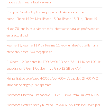
hacerse de manera fácil y segura
Comprar Móviles Apple al mejor precio de Andorra Lo más
nuevo, iPhone 15 Pro Max, iPhone 15 Pro, iPhone 15 Plus, iPhone 15
Nikon Z8, análisis: la cámara más interesante para los profesionales
en la actualidad
Realme 11, Realme 11 Pro y Realme 11 Pro+: un diseño que llama la
atención y hasta 200 megapíxeles
El Xiaomi 12 Pro pantalla LTPO AMOLED de 6.73 – 1440 p y 120 Hz
Snapdragon 8 Gen 1 Qualcomm, 8 GB o 12 GB de RAM
Philips Batidora de Vaso HR3555/00 900w Capacidad 2l 900 W 2
litros Vidrio Negro y Transparente
Afeitadora Eléctrica – Panasonic ES-LV65-S803 Premium Wet & Dry
Afeitadora eléctrica seco y húmedo S7930/16 Apurado incluso en piel