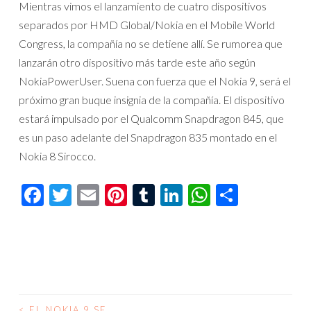
Mientras vimos el lanzamiento de cuatro dispositivos
separados por HMD Global/Nokia en el Mobile World
Congress, la compañía no se detiene allí. Se rumorea que
lanzarán otro dispositivo más tarde este año según
NokiaPowerUser. Suena con fuerza que el Nokia 9, será el
próximo gran buque insignia de la compañía. El dispositivo
estará impulsado por el Qualcomm Snapdragon 845, que
es un paso adelante del Snapdragon 835 montado en el
Nokia 8 Sirocco.
Facebook
Twitter
Email
Pinterest
Tumblr
LinkedIn
WhatsAp
Compar
<
EL NOKIA 9 SE