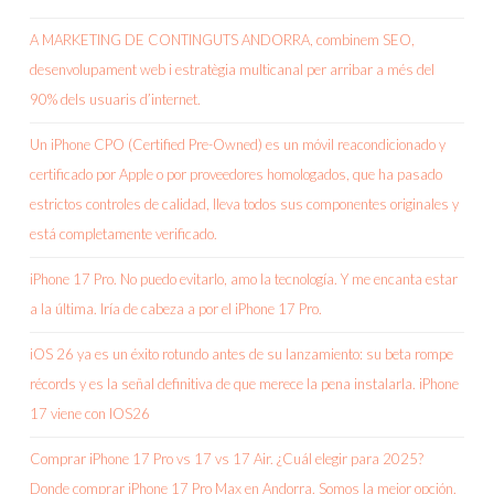
A MARKETING DE CONTINGUTS ANDORRA, combinem SEO,
desenvolupament web i estratègia multicanal per arribar a més del
90% dels usuaris d’internet.
Un iPhone CPO (Certified Pre-Owned) es un móvil reacondicionado y
certificado por Apple o por proveedores homologados, que ha pasado
estrictos controles de calidad, lleva todos sus componentes originales y
está completamente verificado.
iPhone 17 Pro. No puedo evitarlo, amo la tecnología. Y me encanta estar
a la última. Iría de cabeza a por el iPhone 17 Pro.
iOS 26 ya es un éxito rotundo antes de su lanzamiento: su beta rompe
récords y es la señal definitiva de que merece la pena instalarla. iPhone
17 viene con IOS26
Comprar iPhone 17 Pro vs 17 vs 17 Air. ¿Cuál elegir para 2025?
Donde comprar iPhone 17 Pro Max en Andorra. Somos la mejor opción.