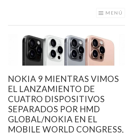
ELECTRÓNICA
Saltar
MENÚ
A LOS
al
MEJORES
contenido
PRECIOS DE
ANDORRA
NOKIA 9 MIENTRAS VIMOS
EL LANZAMIENTO DE
CUATRO DISPOSITIVOS
SEPARADOS POR HMD
GLOBAL/NOKIA EN EL
MOBILE WORLD CONGRESS,