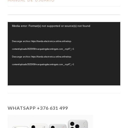
MANUAL DE USUARIO
DE
ENTRADAS
Reproductor
Media error: Format(s) not supported or source(s) not found
de
vídeo
Descargar archivo: https://tienda-electronica-online.online/wp-
content/uploads/2025/09/marquetingdecontinguts.com_.mp4?_=1
Descargar archivo: https://tienda-electronica-online.online/wp-
content/uploads/2025/09/marquetingdecontinguts.com_.mp4?_=1
WHATSAPP +376 631 499