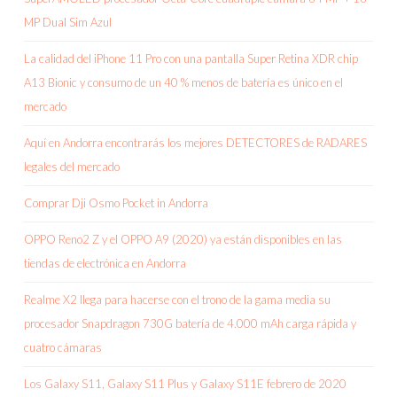
MP Dual Sim Azul
La calidad del iPhone 11 Pro con una pantalla Super Retina XDR chip
A13 Bionic y consumo de un 40 % menos de batería es único en el
mercado
Aquí en Andorra encontrarás los mejores DETECTORES de RADARES
legales del mercado
Comprar Dji Osmo Pocket in Andorra
OPPO Reno2 Z y el OPPO A9 (2020) ya están disponibles en las
tiendas de electrónica en Andorra
Realme X2 llega para hacerse con el trono de la gama media su
procesador Snapdragon 730G batería de 4.000 mAh carga rápida y
cuatro cámaras
Los Galaxy S11, Galaxy S11 Plus y Galaxy S11E febrero de 2020