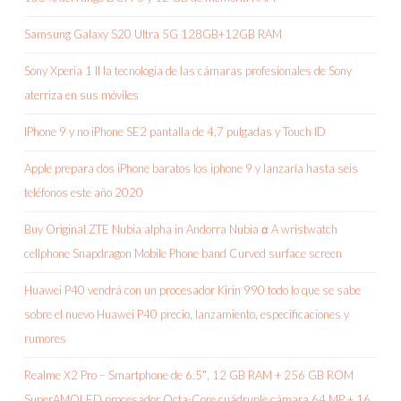
Samsung Galaxy S20 Ultra 5G 128GB+12GB RAM
Sony Xperia 1 II la tecnología de las cámaras profesionales de Sony
aterriza en sus móviles
IPhone 9 y no iPhone SE2 pantalla de 4,7 pulgadas y Touch ID
Apple prepara dos iPhone baratos los iphone 9 y lanzaría hasta seis
teléfonos este año 2020
Buy Original ZTE Nubia alpha in Andorra Nubia α A wristwatch
cellphone Snapdragon Mobile Phone band Curved surface screen
Huawei P40 vendrá con un procesador Kirin 990 todo lo que se sabe
sobre el nuevo Huawei P40 precio, lanzamiento, especificaciones y
rumores
Realme X2 Pro – Smartphone de 6.5″, 12 GB RAM + 256 GB ROM
SuperAMOLED procesador Octa-Core cuádruple cámara 64 MP + 16