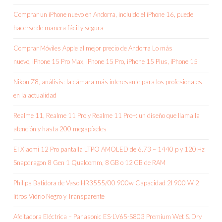
Comprar un iPhone nuevo en Andorra, incluido el iPhone 16, puede
hacerse de manera fácil y segura
Comprar Móviles Apple al mejor precio de Andorra Lo más
nuevo, iPhone 15 Pro Max, iPhone 15 Pro, iPhone 15 Plus, iPhone 15
Nikon Z8, análisis: la cámara más interesante para los profesionales
en la actualidad
Realme 11, Realme 11 Pro y Realme 11 Pro+: un diseño que llama la
atención y hasta 200 megapíxeles
El Xiaomi 12 Pro pantalla LTPO AMOLED de 6.73 – 1440 p y 120 Hz
Snapdragon 8 Gen 1 Qualcomm, 8 GB o 12 GB de RAM
Philips Batidora de Vaso HR3555/00 900w Capacidad 2l 900 W 2
litros Vidrio Negro y Transparente
Afeitadora Eléctrica – Panasonic ES-LV65-S803 Premium Wet & Dry