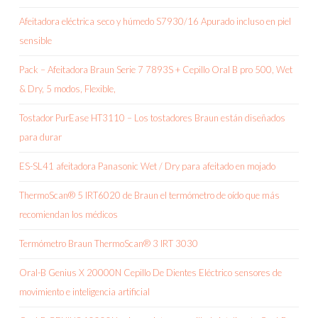
Afeitadora eléctrica seco y húmedo S7930/16 Apurado incluso en piel
sensible
Pack – Afeitadora Braun Serie 7 7893S + Cepillo Oral B pro 500, Wet
& Dry, 5 modos, Flexible,
Tostador PurEase HT3110 – Los tostadores Braun están diseñados
para durar
ES-SL41 afeitadora Panasonic Wet / Dry para afeitado en mojado
ThermoScan® 5 IRT6020 de Braun el termómetro de oído que más
recomiendan los médicos
Termómetro Braun ThermoScan® 3 IRT 3030
Oral-B Genius X 20000N Cepillo De Dientes Eléctrico sensores de
movimiento e inteligencia artificial