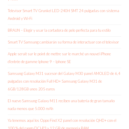
Televisor Smart TV Grunkel LED-240H SMT 24 pulgadas con sistema
Android y Wi-Fi
BRAUN – Elegir y usar la cortadora de pelo perfecta para tu estilo
Smart TV Samsung cambiarán su forma de interactuar con el televisor
Apple serait sur le point de mettre sur le marché un nouvel iPhone
d’entrée de gamme Iphone 9 – Iphone SE
Samsung Galaxy M31 sucesor del Galaxy M30 panel AMOLED de 6,4
pulgadas con resolución Full HD+ Samsung Galaxy M31 de
6GB/128GB unos 205 euros
El nuevo Samsung Galaxy M11 reciben una batería de gran tamaño
nada menos que 5.000 mAh
Ya tenemos aquí los Oppo Find X2 panel con resolución QHD+ con el
100 % del rango DCI-P3 y 12 GB de memoria RAM