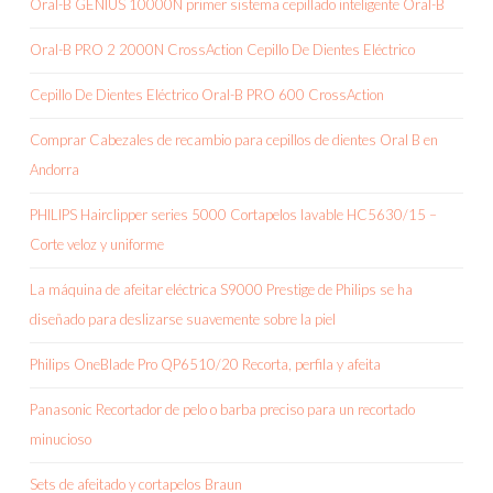
Oral-B GENIUS 10000N primer sistema cepillado inteligente Oral-B
Oral-B PRO 2 2000N CrossAction Cepillo De Dientes Eléctrico
Cepillo De Dientes Eléctrico Oral-B PRO 600 CrossAction
Comprar Cabezales de recambio para cepillos de dientes Oral B en
Andorra
PHILIPS Hairclipper series 5000 Cortapelos lavable HC5630/15 –
Corte veloz y uniforme
La máquina de afeitar eléctrica S9000 Prestige de Philips se ha
diseñado para deslizarse suavemente sobre la piel
Philips OneBlade Pro QP6510/20 Recorta, perfila y afeita
Panasonic Recortador de pelo o barba preciso para un recortado
minucioso
Sets de afeitado y cortapelos Braun