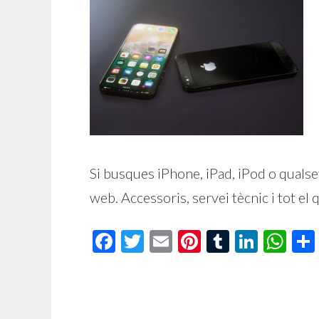
Si busques iPhone, iPad, iPod o qualse
web. Accessoris, servei tècnic i tot el
Facebook
Twitter
Email
Pinterest
Tumblr
Linke
Wh