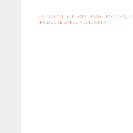
<
SI BUSQUES IPHONE, IPAD, IPOD O QU
NAVEGACIÓN
PRODUCTE APPLE A ANDORRA
DE
ENTRADAS