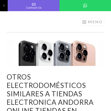
↑
Contact Us
ELECTRÓNICA
Saltar
MENÚ
A LOS
al
MEJORES
contenido
PRECIOS DE
ANDORRA
OTROS
ELECTRODOMÉSTICOS
SIMILARES A TIENDAS
ELECTRONICA ANDORRA
ONLINE TIENDAS EN